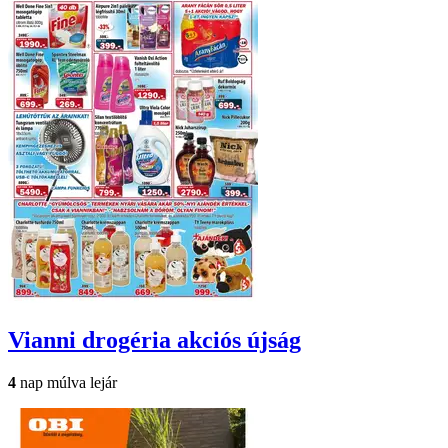
Vianni drogéria
akciós újság
4
nap múlva lejár