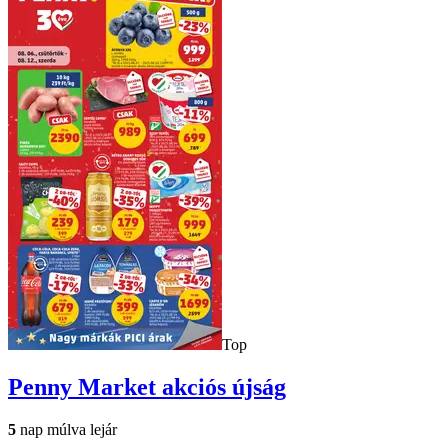
Top
Penny Market
akciós újság
5
nap múlva lejár