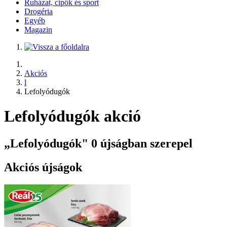
Ruházat, cipők és sport
Drogéria
Egyéb
Magazin
Akciós
l
Lefolyódugók
Lefolyódugók akció
„Lefolyódugók" 0 újságban szerepel
Akciós újságok