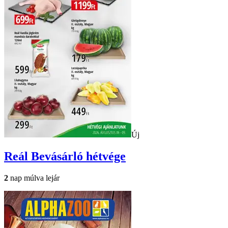
Új
Reál
Bevásárló hétvége
2
nap múlva lejár