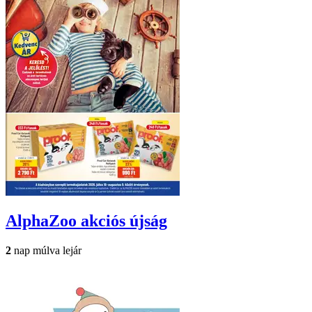
AlphaZoo
akciós újság
2
nap múlva lejár