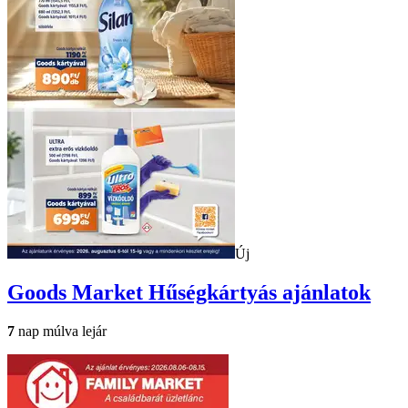
Új
Goods Market
Hűségkártyás ajánlatok
7
nap múlva lejár