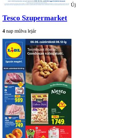
Új
Tesco
Szupermarket
4
nap múlva lejár