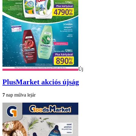
Új
PlusMarket
akciós újság
7
nap múlva lejár