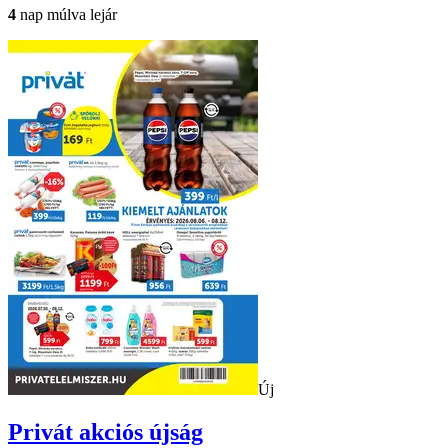
4
nap múlva lejár
Új
Privát
akciós újság