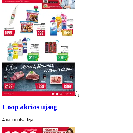
Új
Coop
akciós újság
4
nap múlva lejár