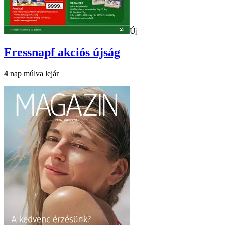
Új
Fressnapf
akciós újság
4
nap múlva lejár