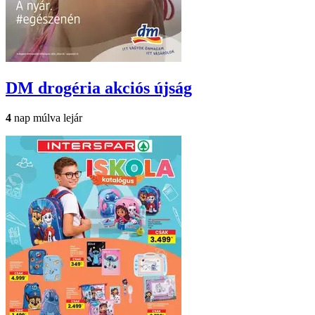
DM drogéria
akciós újság
4
nap múlva lejár