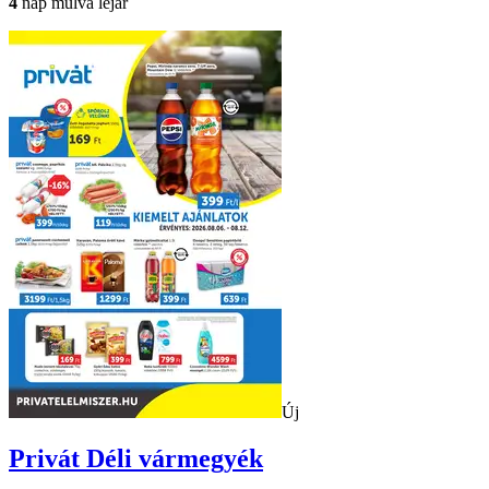
4
nap múlva lejár
Új
Privát
Déli vármegyék