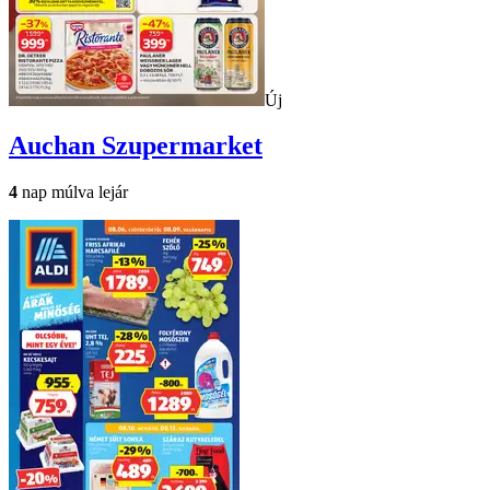
Új
Auchan
Szupermarket
4
nap múlva lejár