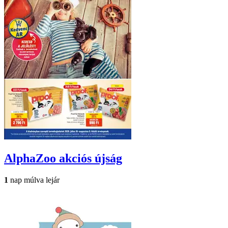
AlphaZoo
akciós újság
1
nap múlva lejár