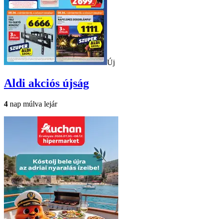
Új
Aldi
akciós újság
4
nap múlva lejár