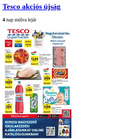
Tesco
akciós újság
4
nap múlva lejár