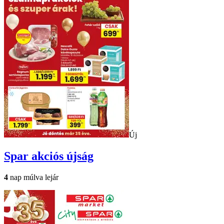
Új
Spar
akciós újság
4
nap múlva lejár