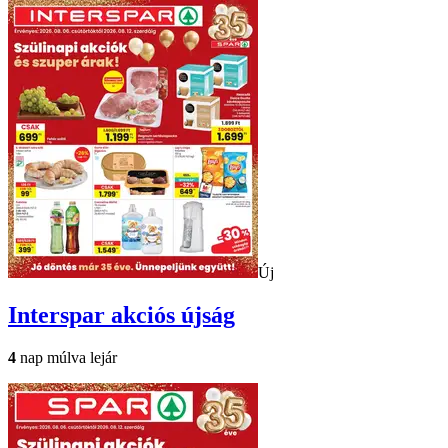
Új
Interspar
akciós újság
4
nap múlva lejár