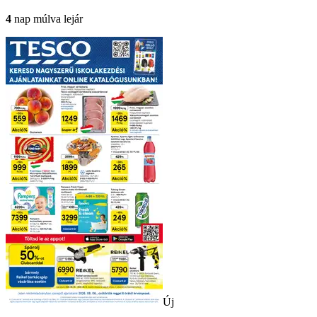
4
nap múlva lejár
Új