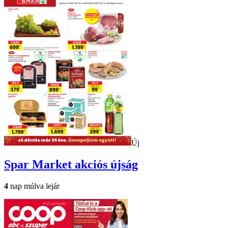
Új
Spar Market
akciós újság
4
nap múlva lejár