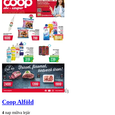
Új
Coop
Alföld
4
nap múlva lejár