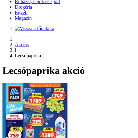
Ruházat, cipők és sport
Drogéria
Egyéb
Magazin
Akciós
l
Lecsópaprika
Lecsópaprika akció