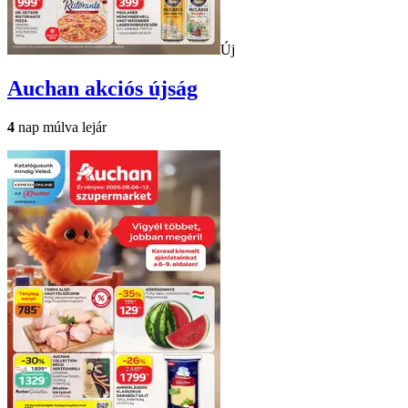
Új
Auchan
akciós újság
4
nap múlva lejár