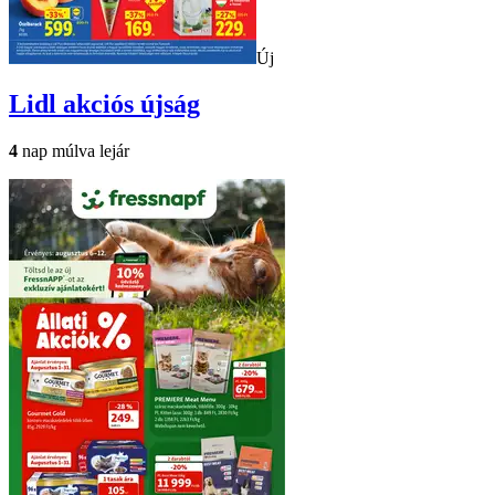
Új
Lidl
akciós újság
4
nap múlva lejár