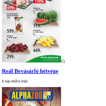
Új
Reál
Bevásárló hétvége
1
nap múlva lejár