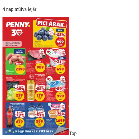
4
nap múlva lejár
Top