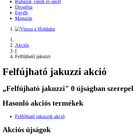
Ruházat, cipők és sport
Drogéria
Egyéb
Magazin
Akciós
f
Felfújható jakuzzi
Felfújható jakuzzi akció
„Felfújható jakuzzi" 0 újságban szerepel
Hasonló akciós termékek
Felfújható jakuzzik akció
Akciós újságok