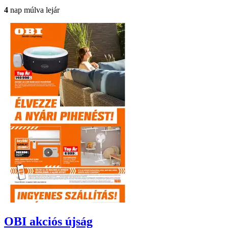
4
nap múlva lejár
OBI
akciós újság