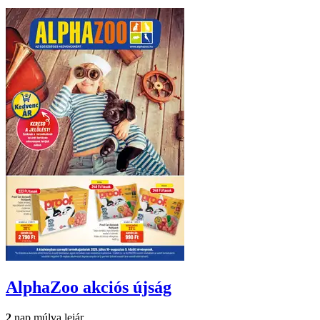
AlphaZoo
akciós újság
2
nap múlva lejár