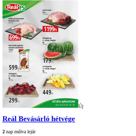
Új
Reál
Bevásárló hétvége
2
nap múlva lejár