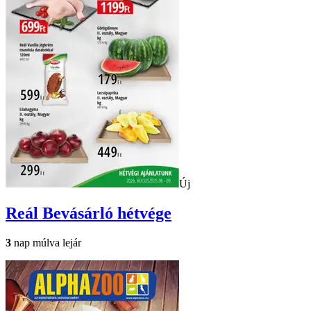
Új
Reál
Bevásárló hétvége
3
nap múlva lejár