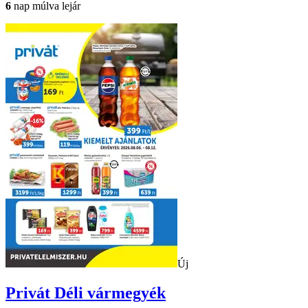
6
nap múlva lejár
Új
Privát
Déli vármegyék