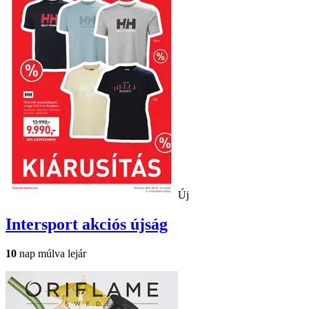
Új
Intersport
akciós újság
10
nap múlva lejár