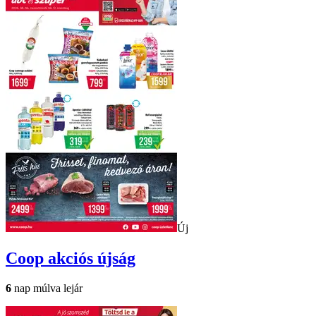
Új
Coop
akciós újság
6
nap múlva lejár