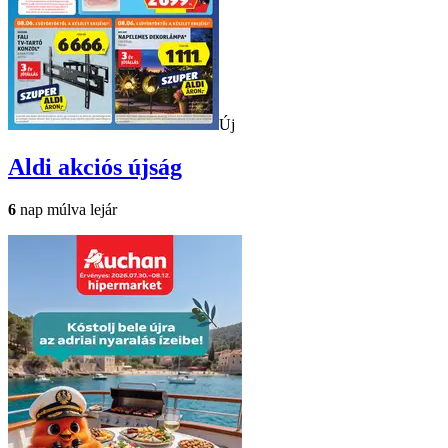
Új
Aldi
akciós újság
6
nap múlva lejár