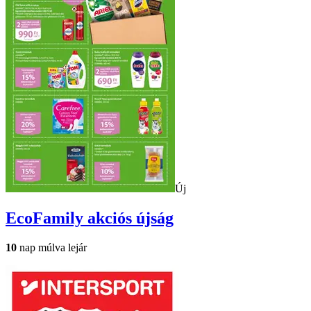
Új
EcoFamily
akciós újság
10
nap múlva lejár