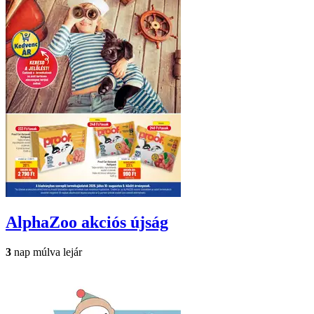
AlphaZoo
akciós újság
3
nap múlva lejár