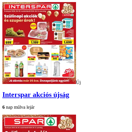
Új
Interspar
akciós újság
6
nap múlva lejár