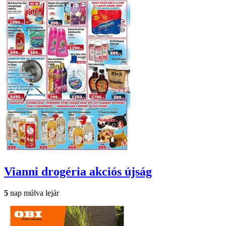
Vianni drogéria
akciós újság
5
nap múlva lejár