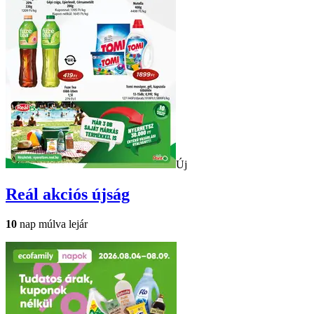
Új
Reál
akciós újság
10
nap múlva lejár