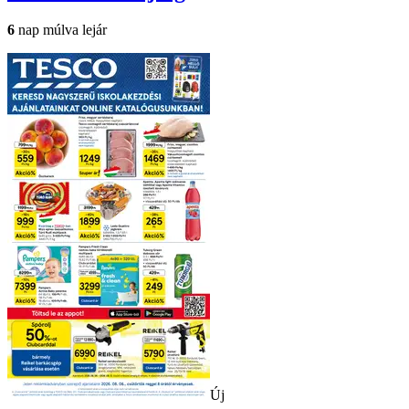
6
nap múlva lejár
Új