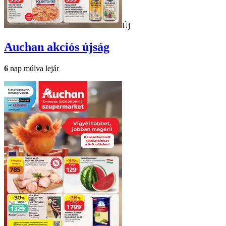
Új
Auchan
akciós újság
6
nap múlva lejár