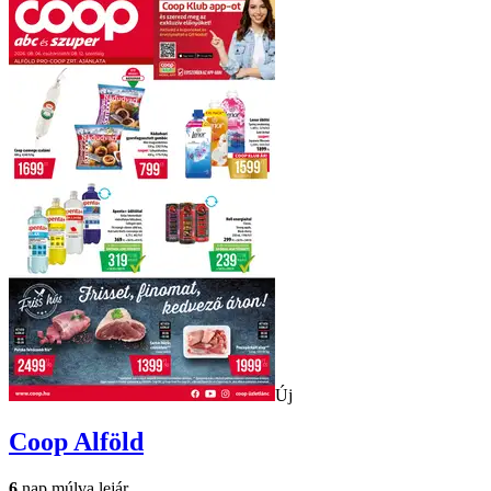
Új
Coop
Alföld
6
nap múlva lejár