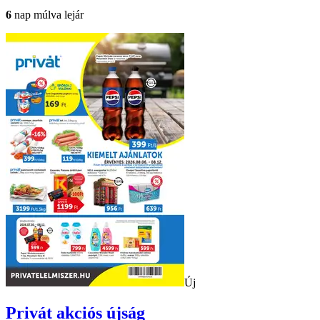
6
nap múlva lejár
Új
Privát
akciós újság