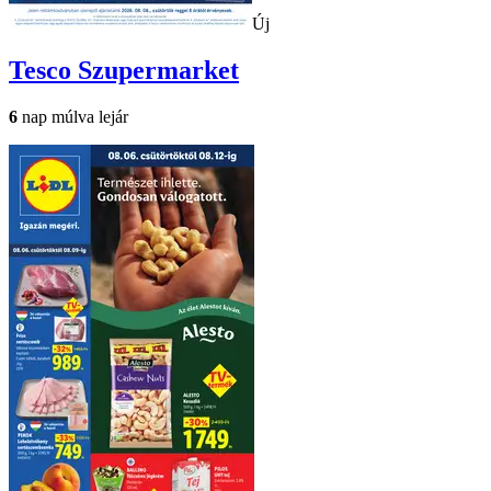
Új
Tesco
Szupermarket
6
nap múlva lejár