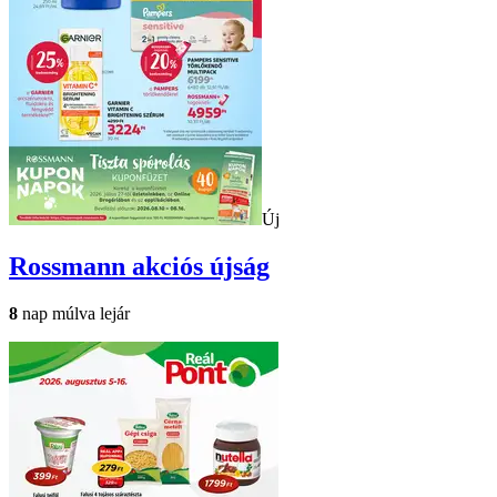
Új
Rossmann
akciós újság
8
nap múlva lejár