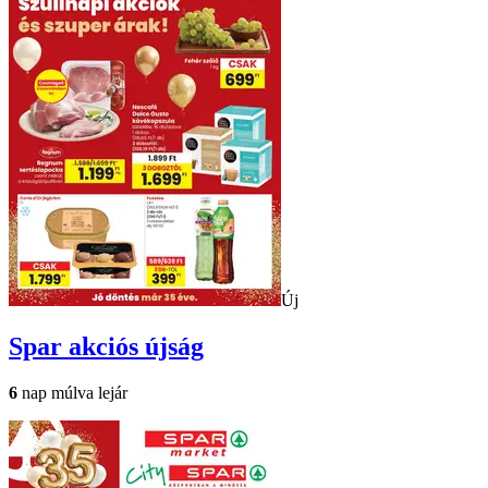
Új
Spar
akciós újság
6
nap múlva lejár