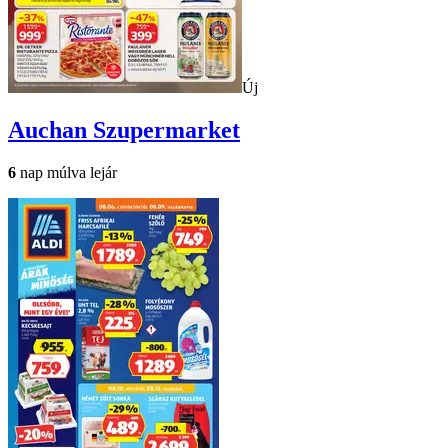
Új
Auchan
Szupermarket
6
nap múlva lejár