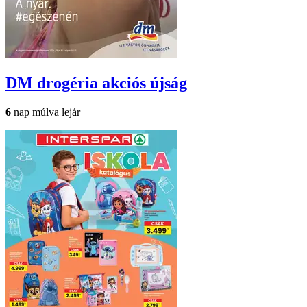
DM drogéria
akciós újság
6
nap múlva lejár