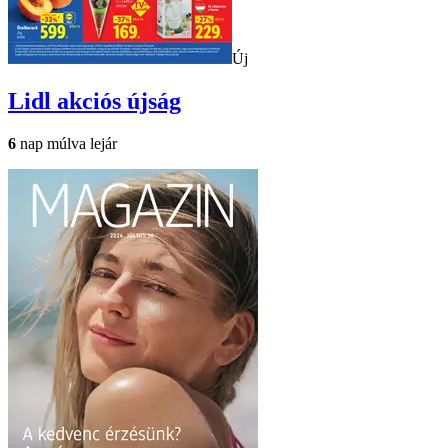
Új
Lidl
akciós újság
6
nap múlva lejár