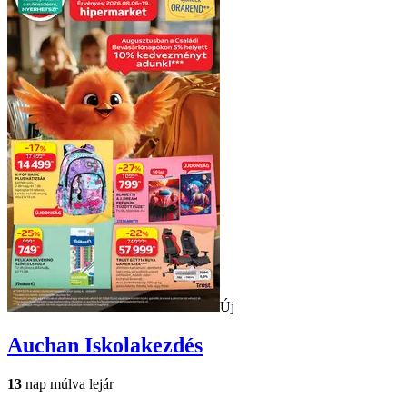
Új
Auchan
Iskolakezdés
13
nap múlva lejár