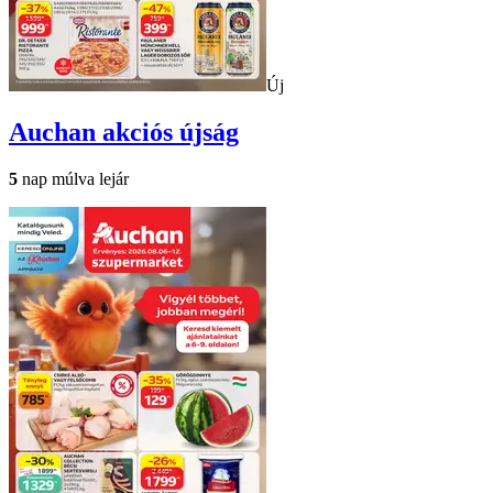
Új
Auchan
akciós újság
5
nap múlva lejár