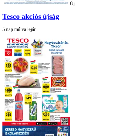
Új
Tesco
akciós újság
5
nap múlva lejár