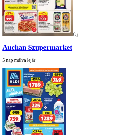
Új
Auchan
Szupermarket
5
nap múlva lejár