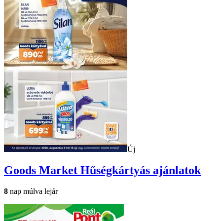
Új
Goods Market
Hűségkártyás ajánlatok
8
nap múlva lejár