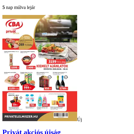
5
nap múlva lejár
Új
Privát
akciós újság