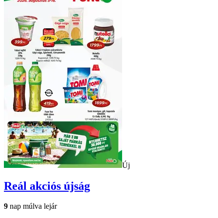
Új
Reál
akciós újság
9
nap múlva lejár