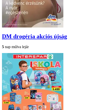
DM drogéria
akciós újság
5
nap múlva lejár