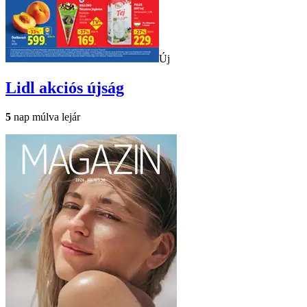
Új
Lidl
akciós újság
5
nap múlva lejár