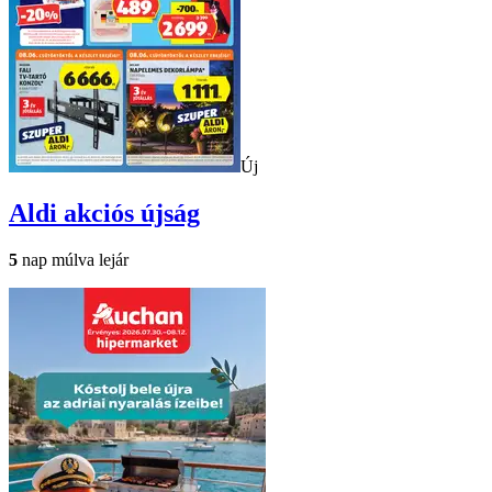
Új
Aldi
akciós újság
5
nap múlva lejár