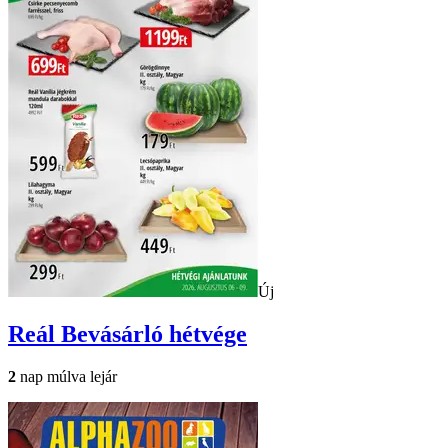
Új
Reál
Bevásárló hétvége
2
nap múlva lejár