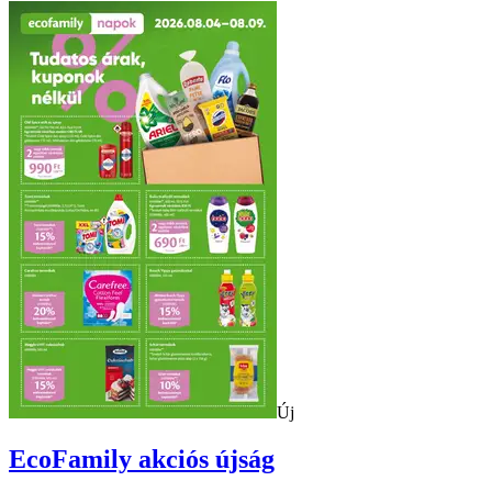
Új
EcoFamily
akciós újság