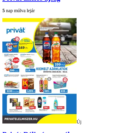
5
nap múlva lejár
Új