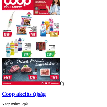
Új
Coop
akciós újság
5
nap múlva lejár