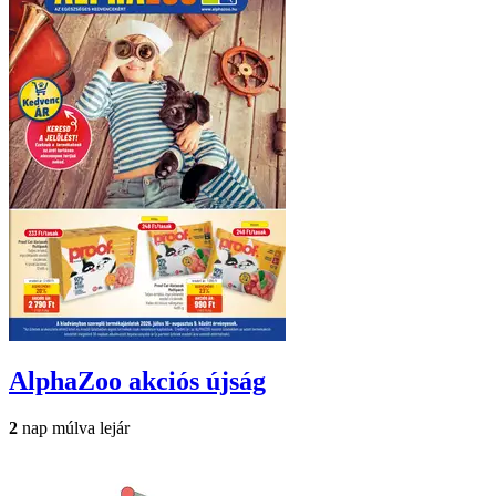
AlphaZoo
akciós újság
2
nap múlva lejár