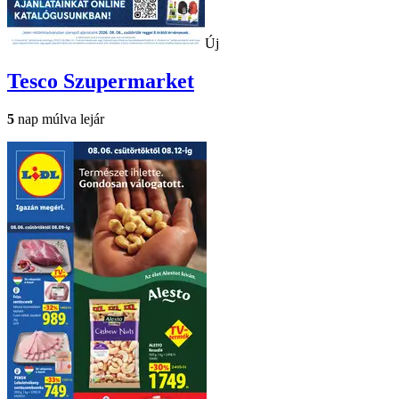
Új
Tesco
Szupermarket
5
nap múlva lejár