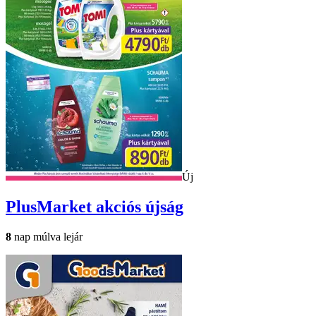
Új
PlusMarket
akciós újság
8
nap múlva lejár