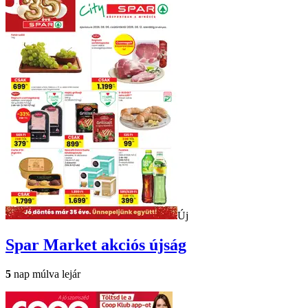
Új
Spar Market
akciós újság
5
nap múlva lejár