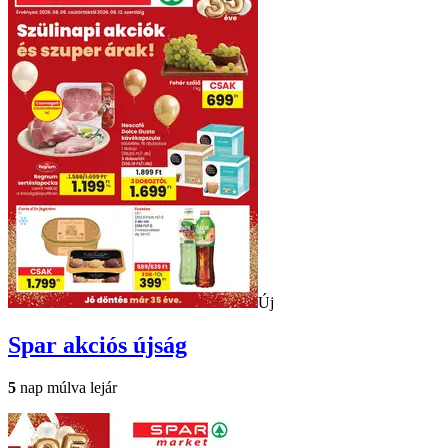
Új
Spar
akciós újság
5
nap múlva lejár