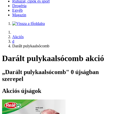
Ruházat, cipők és sport
Drogéria
Egyéb
Magazin
Akciós
d
Darált pulykaalsócomb
Darált pulykaalsócomb akció
„Darált pulykaalsócomb" 0 újságban
szerepel
Akciós újságok