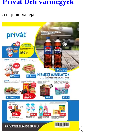
Privát
Déli vármegyék
5
nap múlva lejár
Új