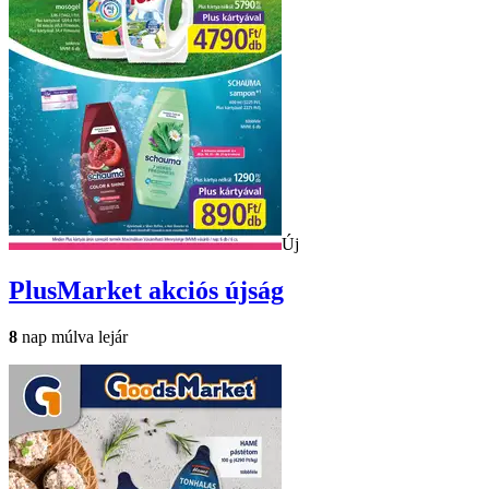
Új
PlusMarket
akciós újság
8
nap múlva lejár