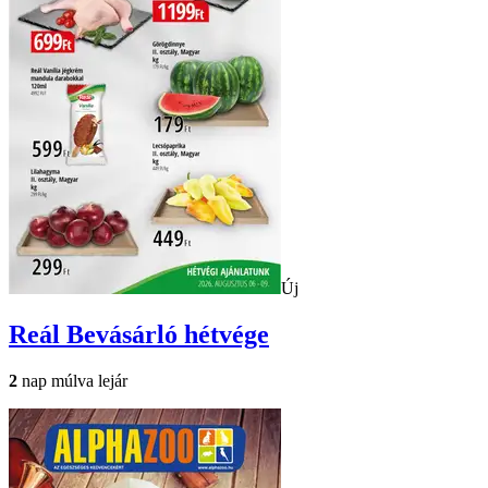
Új
Reál
Bevásárló hétvége
2
nap múlva lejár