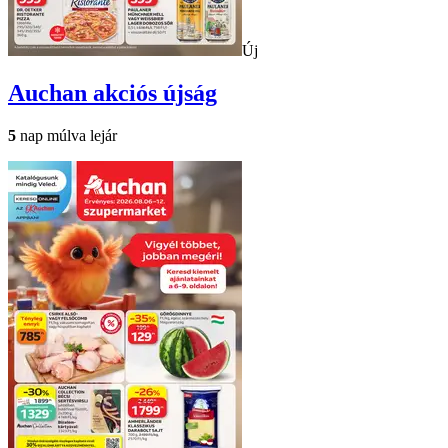
Új
Auchan
akciós újság
5
nap múlva lejár