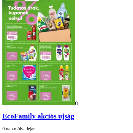
Új
EcoFamily
akciós újság
9
nap múlva lejár