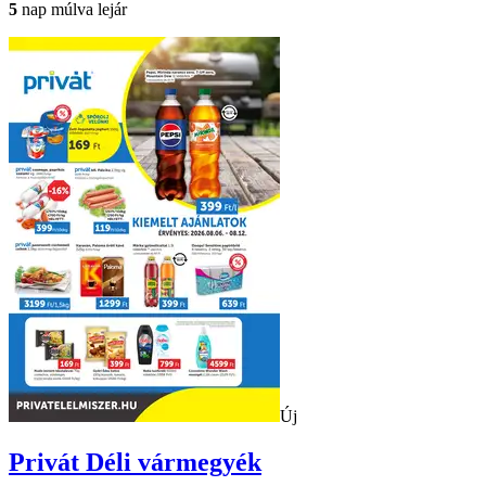
5
nap múlva lejár
Új
Privát
Déli vármegyék