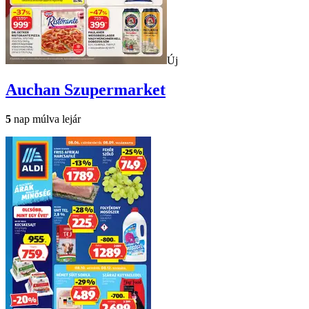
Új
Auchan
Szupermarket
5
nap múlva lejár