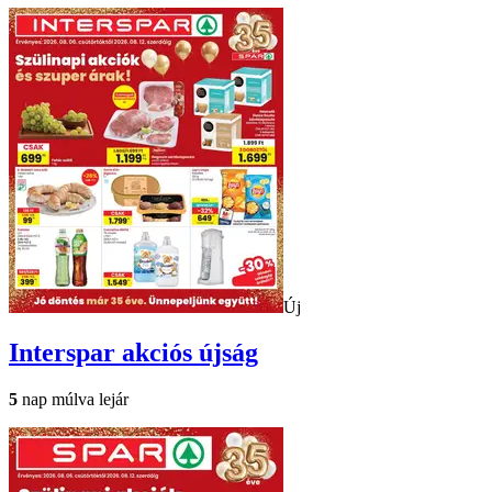
Új
Interspar
akciós újság
5
nap múlva lejár