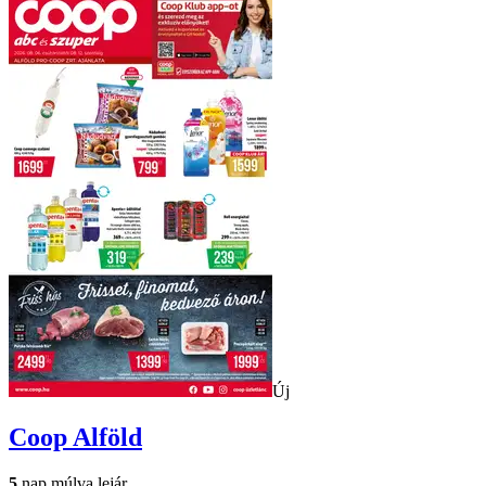
Új
Coop
Alföld
5
nap múlva lejár