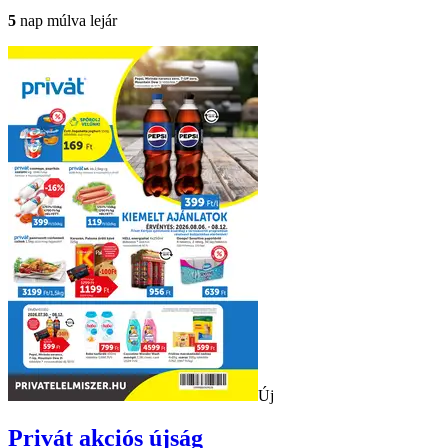
5
nap múlva lejár
Új
Privát
akciós újság