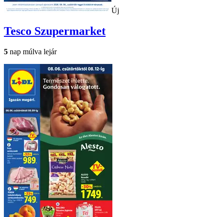
Új
Tesco
Szupermarket
5
nap múlva lejár