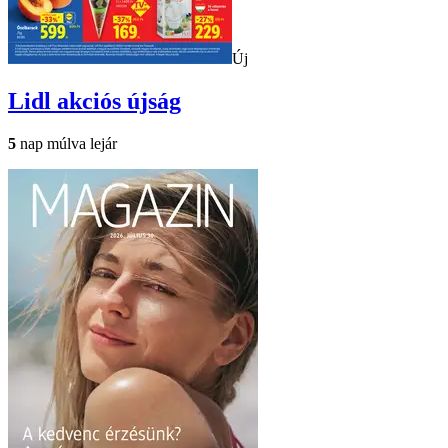
Új
Lidl
akciós újság
5
nap múlva lejár