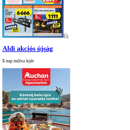
Új
Aldi
akciós újság
5
nap múlva lejár