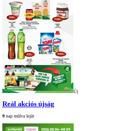
Új
Reál
akciós újság
9
nap múlva lejár