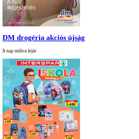
DM drogéria
akciós újság
5
nap múlva lejár