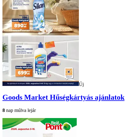
Új
Goods Market
Hűségkártyás ajánlatok
8
nap múlva lejár