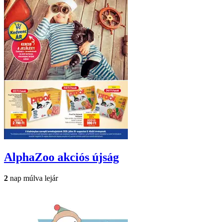
AlphaZoo
akciós újság
2
nap múlva lejár