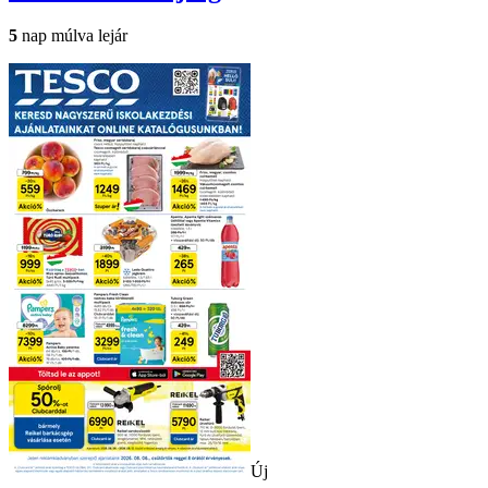
5
nap múlva lejár
Új