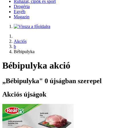
Ruházat, cipők és sport
Drogéria
Egyéb
Magazin
Akciós
b
Bébipulyka
Bébipulyka akció
„Bébipulyka" 0 újságban szerepel
Akciós újságok