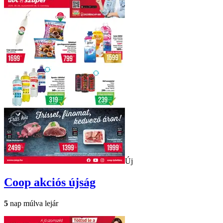
Új
Coop
akciós újság
5
nap múlva lejár