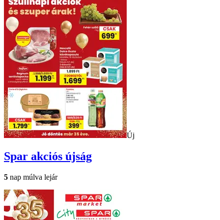
Új
Spar
akciós újság
5
nap múlva lejár