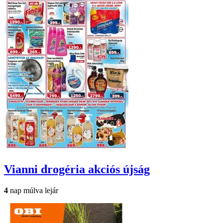
Vianni drogéria
akciós újság
4
nap múlva lejár