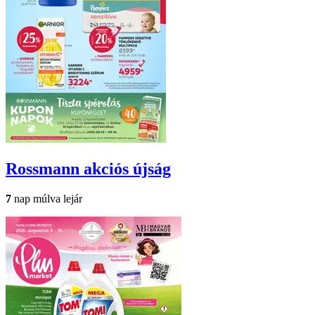
Rossmann
akciós újság
7
nap múlva lejár