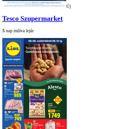
Új
Tesco
Szupermarket
5
nap múlva lejár