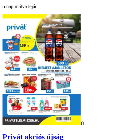
5
nap múlva lejár
Új
Privát
akciós újság