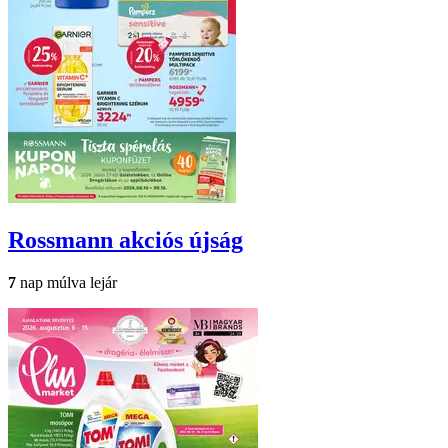
Rossmann
akciós újság
7
nap múlva lejár