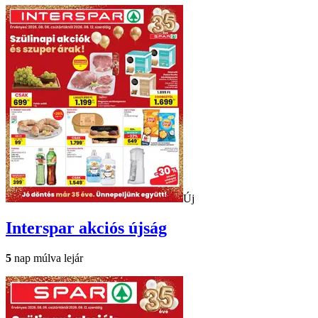
Új
Interspar
akciós újság
5
nap múlva lejár