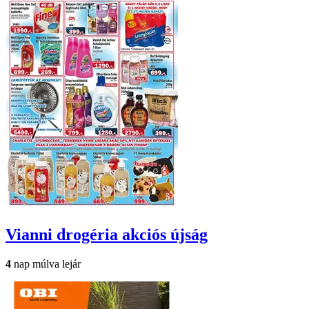
Vianni drogéria
akciós újság
4
nap múlva lejár