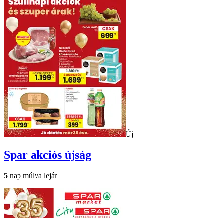
Új
Spar
akciós újság
5
nap múlva lejár