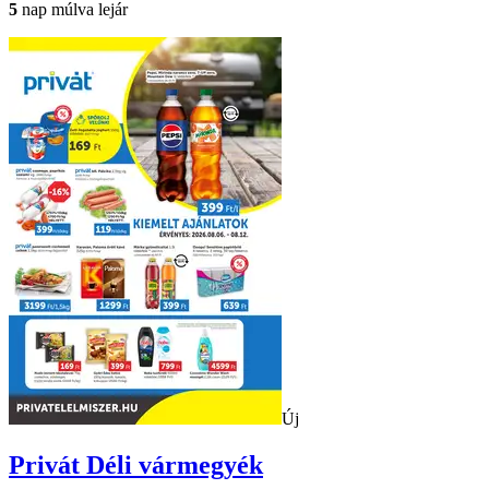
5
nap múlva lejár
Új
Privát
Déli vármegyék