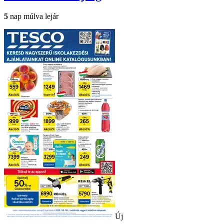
5
nap múlva lejár
Új