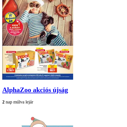
AlphaZoo
akciós újság
2
nap múlva lejár