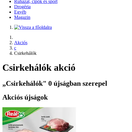
Ruházat, cipők és sport
Drogéria
Egyéb
Magazin
Akciós
c
Csirkehálók
Csirkehálók akció
„Csirkehálók" 0 újságban szerepel
Akciós újságok