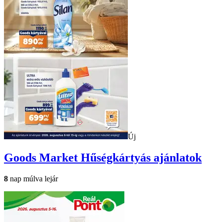
Új
Goods Market
Hűségkártyás ajánlatok
8
nap múlva lejár