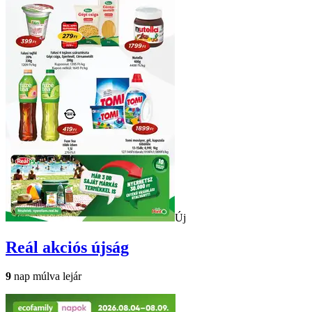
Új
Reál
akciós újság
9
nap múlva lejár