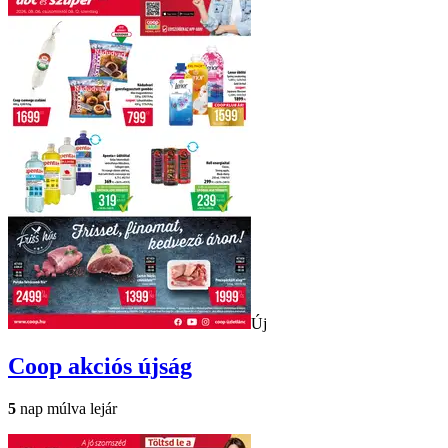
Új
Coop
akciós újság
5
nap múlva lejár