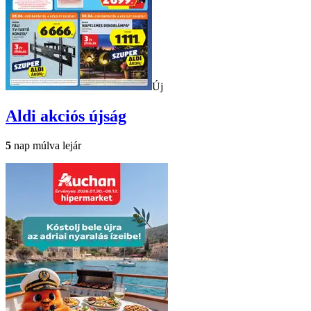
Új
Aldi
akciós újság
5
nap múlva lejár