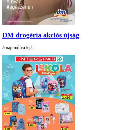
DM drogéria
akciós újság
5
nap múlva lejár