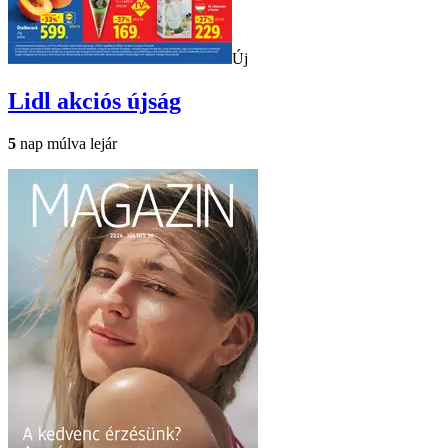
Új
Lidl
akciós újság
5
nap múlva lejár