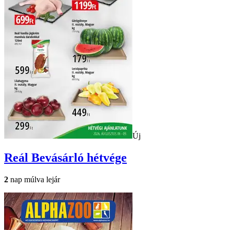
Új
Reál
Bevásárló hétvége
2
nap múlva lejár