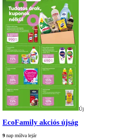
Új
EcoFamily
akciós újság
9
nap múlva lejár