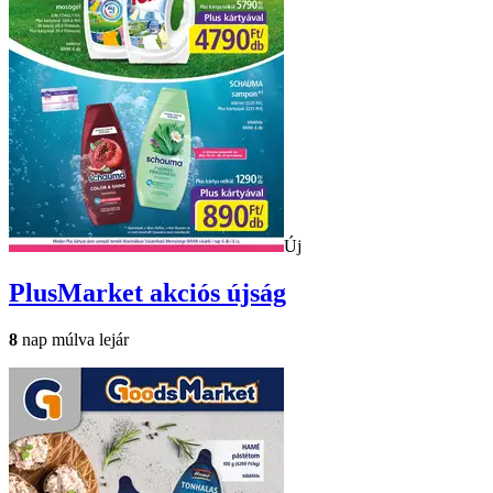
Új
PlusMarket
akciós újság
8
nap múlva lejár