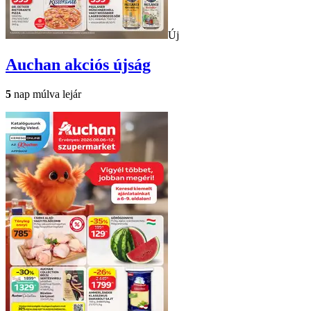
Új
Auchan
akciós újság
5
nap múlva lejár