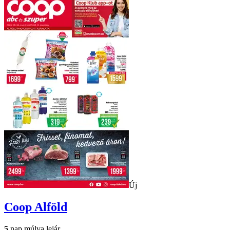
Új
Coop
Alföld
5
nap múlva lejár