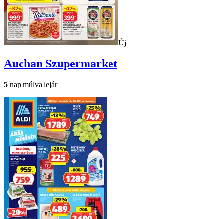
Új
Auchan
Szupermarket
5
nap múlva lejár