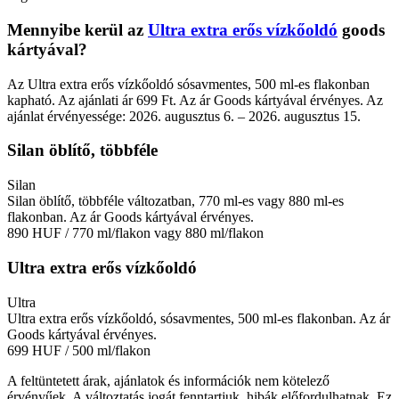
Mennyibe kerül az
Ultra extra erős vízkőoldó
goods
kártyával?
Az Ultra extra erős vízkőoldó sósavmentes, 500 ml-es flakonban
kapható. Az ajánlati ár 699 Ft. Az ár Goods kártyával érvényes. Az
ajánlat érvényessége: 2026. augusztus 6. – 2026. augusztus 15.
Silan öblítő, többféle
Silan
Silan öblítő, többféle változatban, 770 ml-es vagy 880 ml-es
flakonban. Az ár Goods kártyával érvényes.
890 HUF
/ 770 ml/flakon vagy 880 ml/flakon
Ultra extra erős vízkőoldó
Ultra
Ultra extra erős vízkőoldó, sósavmentes, 500 ml-es flakonban. Az ár
Goods kártyával érvényes.
699 HUF
/ 500 ml/flakon
A feltüntetett árak, ajánlatok és információk nem kötelező
érvényűek. A változtatás jogát fenntartjuk, hibák előfordulhatnak. Ez