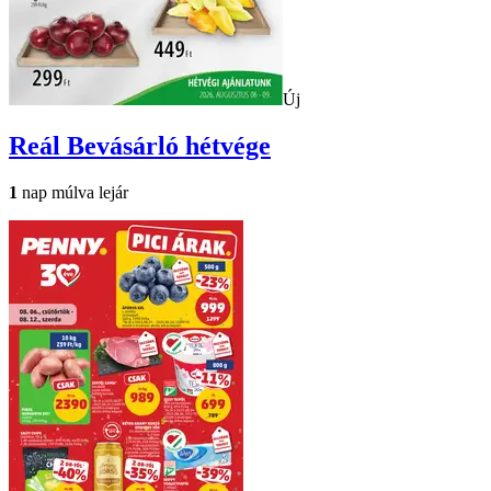
Új
Reál
Bevásárló hétvége
1
nap múlva lejár