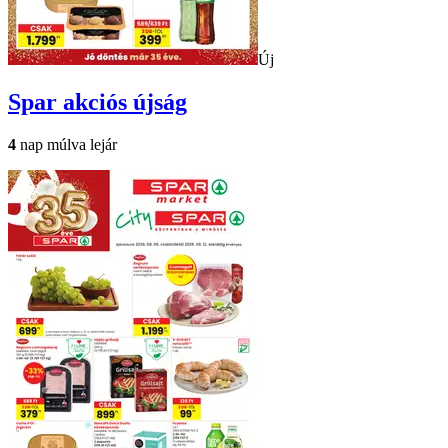
Új
Spar
akciós újság
4
nap múlva lejár