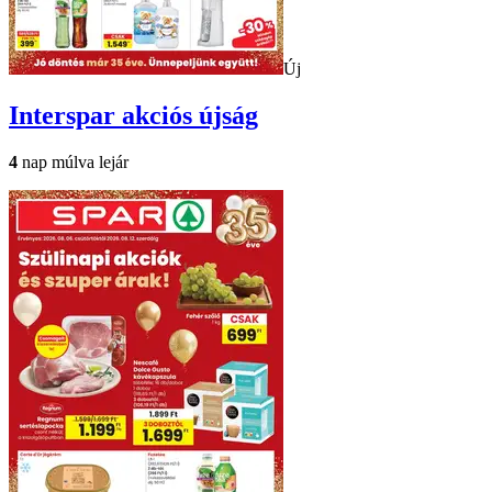
Új
Interspar
akciós újság
4
nap múlva lejár