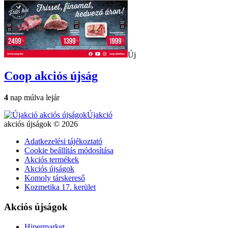
Új
Coop
akciós újság
4
nap múlva lejár
Újakció
akciós újságok © 2026
Adatkezelési tájékoztató
Cookie beállítás módosítása
Akciós termékek
Akciós újságok
Komoly társkereső
Kozmetika 17. kerület
Akciós újságok
Hipermarket