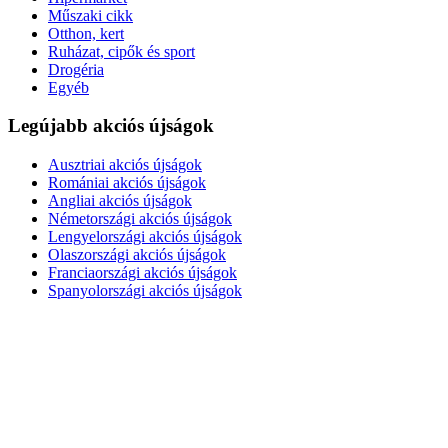
Műszaki cikk
Otthon, kert
Ruházat, cipők és sport
Drogéria
Egyéb
Legújabb akciós újságok
Ausztriai akciós újságok
Romániai akciós újságok
Angliai akciós újságok
Németországi akciós újságok
Lengyelországi akciós újságok
Olaszországi akciós újságok
Franciaországi akciós újságok
Spanyolországi akciós újságok