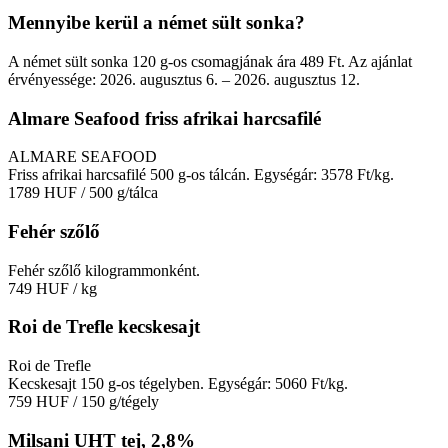
Mennyibe kerül a német sült sonka?
A német sült sonka 120 g-os csomagjának ára 489 Ft. Az ajánlat
érvényessége: 2026. augusztus 6. – 2026. augusztus 12.
Almare Seafood friss afrikai harcsafilé
ALMARE SEAFOOD
Friss afrikai harcsafilé 500 g-os tálcán. Egységár: 3578 Ft/kg.
1789 HUF
/ 500 g/tálca
Fehér szőlő
Fehér szőlő kilogrammonként.
749 HUF
/ kg
Roi de Trefle kecskesajt
Roi de Trefle
Kecskesajt 150 g-os tégelyben. Egységár: 5060 Ft/kg.
759 HUF
/ 150 g/tégely
Milsani UHT tej, 2,8%