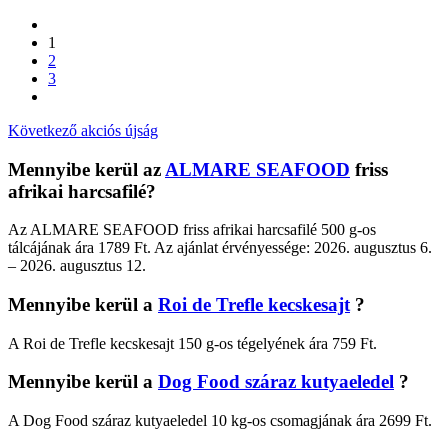
1
2
3
Következő akciós újság
Mennyibe kerül az
ALMARE SEAFOOD
friss
afrikai harcsafilé?
Az ALMARE SEAFOOD friss afrikai harcsafilé 500 g-os
tálcájának ára 1789 Ft. Az ajánlat érvényessége: 2026. augusztus 6.
– 2026. augusztus 12.
Mennyibe kerül a
Roi de Trefle kecskesajt
?
A Roi de Trefle kecskesajt 150 g-os tégelyének ára 759 Ft.
Mennyibe kerül a
Dog Food száraz kutyaeledel
?
A Dog Food száraz kutyaeledel 10 kg-os csomagjának ára 2699 Ft.