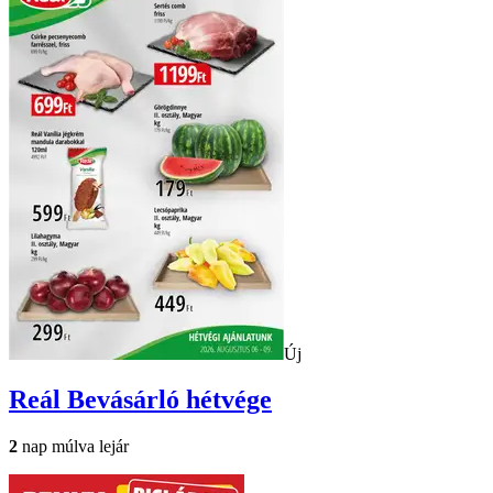
Új
Reál
Bevásárló hétvége
2
nap múlva lejár