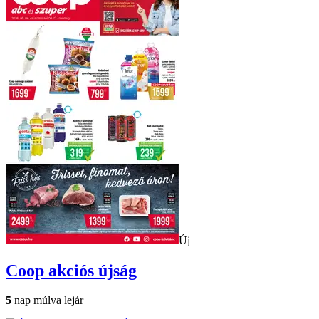
Új
Coop
akciós újság
5
nap múlva lejár