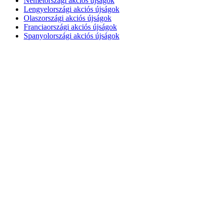
Németországi akciós újságok
Lengyelországi akciós újságok
Olaszországi akciós újságok
Franciaországi akciós újságok
Spanyolországi akciós újságok