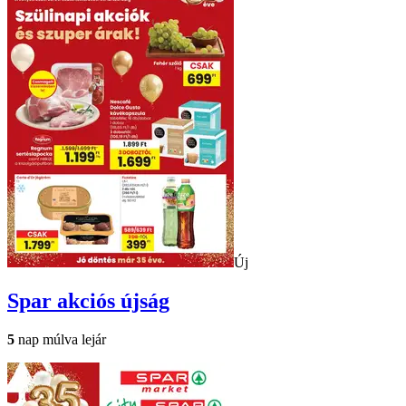
Új
Spar
akciós újság
5
nap múlva lejár