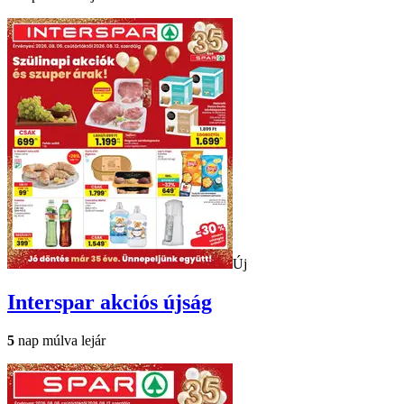
Új
Interspar
akciós újság
5
nap múlva lejár