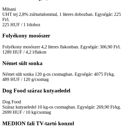
Milsani
UHT tej 2,8% zsírtartalommal, 1 literes dobozban. Egységár: 225
Ft/l.
225 HUF
/ 1 l/doboz
Folyékony mosószer
Folyékony mosószer 4,2 literes flakonban. Egységár: 306,90 Ft/l.
1289 HUF
/ 4,2 l/flakon
Német sült sonka
Német sült sonka 120 g-os csomagban. Egységár: 4075 Ft/kg.
489 HUF
/ 120 g/csomag
Dog Food száraz kutyaeledel
Dog Food
Száraz kutyaeledel 10 kg-os csomagban. Egységár: 269,90 Ft/kg.
2699 HUF
/ 10 kg/csomag
MEDION fali TV-tartó konzol