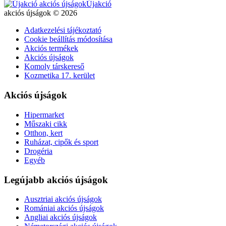
Újakció
akciós újságok © 2026
Adatkezelési tájékoztató
Cookie beállítás módosítása
Akciós termékek
Akciós újságok
Komoly társkereső
Kozmetika 17. kerület
Akciós újságok
Hipermarket
Műszaki cikk
Otthon, kert
Ruházat, cipők és sport
Drogéria
Egyéb
Legújabb akciós újságok
Ausztriai akciós újságok
Romániai akciós újságok
Angliai akciós újságok