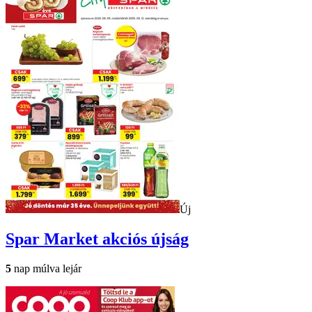
Új
Spar Market
akciós újság
5
nap múlva lejár