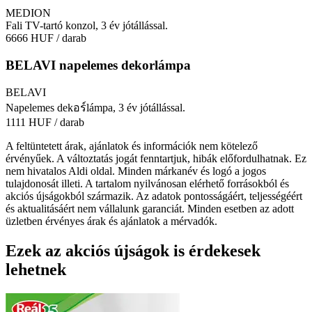
MEDION
Fali TV-tartó konzol, 3 év jótállással.
6666 HUF
/ darab
BELAVI napelemes dekorlámpa
BELAVI
Napelemes dekอร์lámpa, 3 év jótállással.
1111 HUF
/ darab
A feltüntetett árak, ajánlatok és információk nem kötelező
érvényűek. A változtatás jogát fenntartjuk, hibák előfordulhatnak. Ez
nem hivatalos Aldi oldal. Minden márkanév és logó a jogos
tulajdonosát illeti. A tartalom nyilvánosan elérhető forrásokból és
akciós újságokból származik. Az adatok pontosságáért, teljességéért
és aktualitásáért nem vállalunk garanciát. Minden esetben az adott
üzletben érvényes árak és ajánlatok a mérvadók.
Ezek az akciós újságok is érdekesek
lehetnek