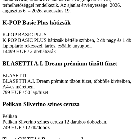
terhelhetőséggel rendelkezik. Az ajánlat érvényessége: 2026.
augusztus 6. – 2026. augusztus 19.
K-POP Basic Plus hátizsák
K-POP BASIC PLUS
K-POP BASIC PLUS hátizsák kétféle színben, 2 db nagy és 1 db
laptoptartó rekesszel, tartós, esőálló anyagból.
14499 HUF
/ 2 db/hátizsák
BLASETTI A.I. Dream prémium tűzött füzet
BLASETTI
BLASETTI A.I. Dream prémium tűzött füzet, többféle kivitelben,
A4-es méretben.
799 HUF
/ 50 lap/füzet
Pelikan Silverino színes ceruza
Pelikan
Pelikan Silverino színes ceruza 12 darabos dobozban.
749 HUF
/ 12 db/doboz