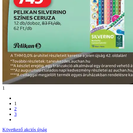
1
1
2
3
Következő akciós újság