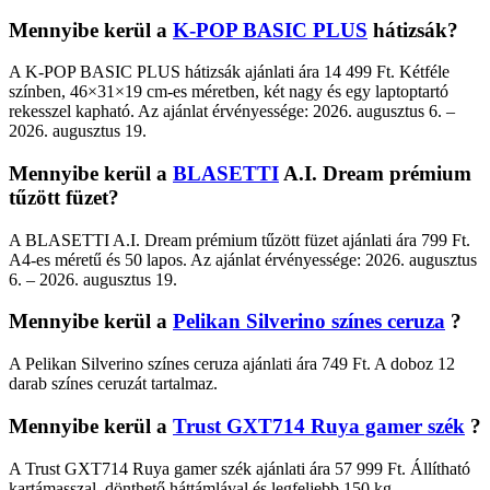
Mennyibe kerül a
K-POP BASIC PLUS
hátizsák?
A K-POP BASIC PLUS hátizsák ajánlati ára 14 499 Ft. Kétféle
színben, 46×31×19 cm-es méretben, két nagy és egy laptoptartó
rekesszel kapható. Az ajánlat érvényessége: 2026. augusztus 6. –
2026. augusztus 19.
Mennyibe kerül a
BLASETTI
A.I. Dream prémium
tűzött füzet?
A BLASETTI A.I. Dream prémium tűzött füzet ajánlati ára 799 Ft.
A4-es méretű és 50 lapos. Az ajánlat érvényessége: 2026. augusztus
6. – 2026. augusztus 19.
Mennyibe kerül a
Pelikan Silverino színes ceruza
?
A Pelikan Silverino színes ceruza ajánlati ára 749 Ft. A doboz 12
darab színes ceruzát tartalmaz.
Mennyibe kerül a
Trust GXT714 Ruya gamer szék
?
A Trust GXT714 Ruya gamer szék ajánlati ára 57 999 Ft. Állítható
kartámasszal, dönthető háttámlával és legfeljebb 150 kg