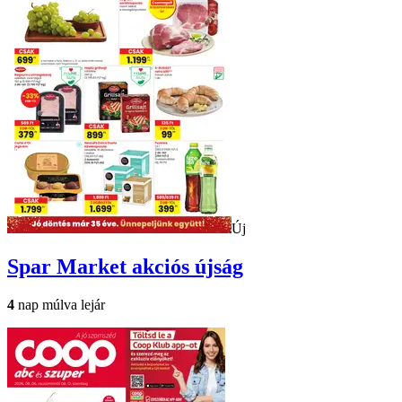
Új
Spar Market
akciós újság
4
nap múlva lejár