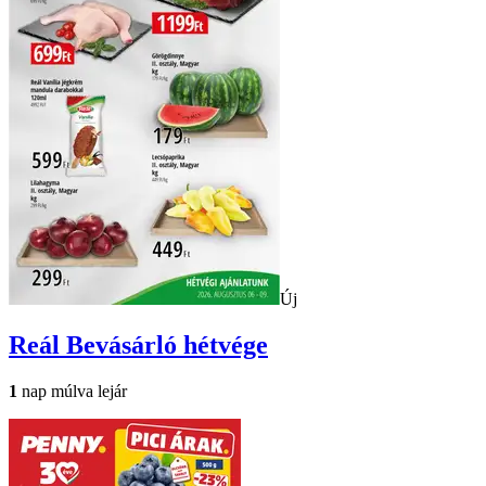
Új
Reál
Bevásárló hétvége
1
nap múlva lejár