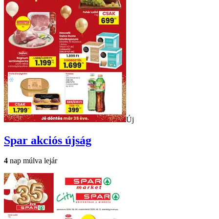
Új
Spar
akciós újság
4
nap múlva lejár