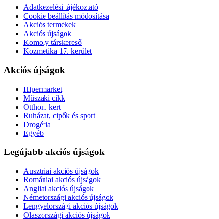
Adatkezelési tájékoztató
Cookie beállítás módosítása
Akciós termékek
Akciós újságok
Komoly társkereső
Kozmetika 17. kerület
Akciós újságok
Hipermarket
Műszaki cikk
Otthon, kert
Ruházat, cipők és sport
Drogéria
Egyéb
Legújabb akciós újságok
Ausztriai akciós újságok
Romániai akciós újságok
Angliai akciós újságok
Németországi akciós újságok
Lengyelországi akciós újságok
Olaszországi akciós újságok