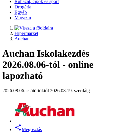
Ruházat, cipők és sport
Drogéria
Egyéb
Magazin
Hipermarket
Auchan
Auchan Iskolakezdés
2026.08.06-tól - online
lapozható
2026.08.06. csütörtöktől 2026.08.19. szerdáig
Megosztás