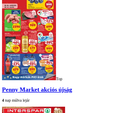
Top
Penny Market
akciós újság
4
nap múlva lejár