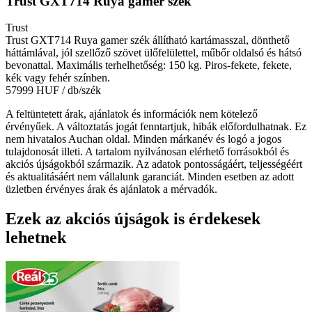
Trust GXT714 Ruya gamer szék
Trust
Trust GXT714 Ruya gamer szék állítható kartámasszal, dönthető
háttámlával, jól szellőző szövet ülőfelülettel, műbőr oldalsó és hátsó
bevonattal. Maximális terhelhetőség: 150 kg. Piros-fekete, fekete,
kék vagy fehér színben.
57999 HUF
/ db/szék
A feltüntetett árak, ajánlatok és információk nem kötelező
érvényűek. A változtatás jogát fenntartjuk, hibák előfordulhatnak. Ez
nem hivatalos Auchan oldal. Minden márkanév és logó a jogos
tulajdonosát illeti. A tartalom nyilvánosan elérhető forrásokból és
akciós újságokból származik. Az adatok pontosságáért, teljességéért
és aktualitásáért nem vállalunk garanciát. Minden esetben az adott
üzletben érvényes árak és ajánlatok a mérvadók.
Ezek az akciós újságok is érdekesek
lehetnek