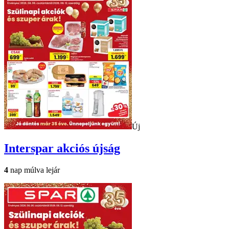
Új
Interspar
akciós újság
4
nap múlva lejár