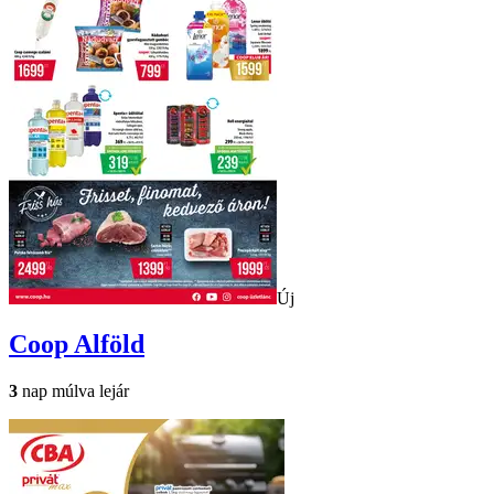
Új
Coop
Alföld
3
nap múlva lejár