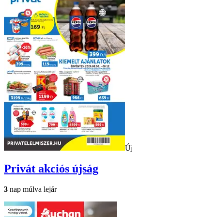
Új
Privát
akciós újság
3
nap múlva lejár