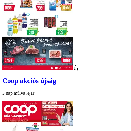
Új
Coop
akciós újság
3
nap múlva lejár