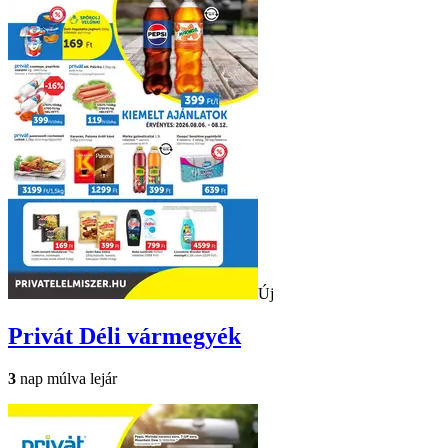
Új
Privát
Déli vármegyék
3
nap múlva lejár