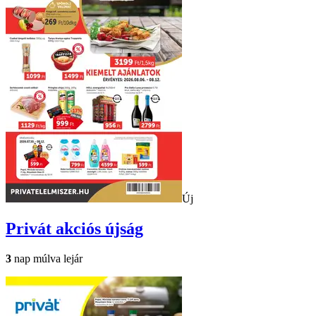
Új
Privát
akciós újság
3
nap múlva lejár