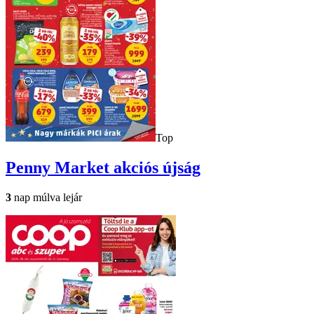
Top
Penny Market
akciós újság
3
nap múlva lejár