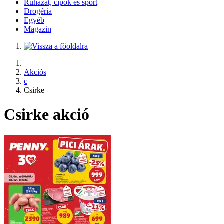
Ruházat, cipők és sport
Drogéria
Egyéb
Magazin
Akciós
c
Csirke
Csirke akció