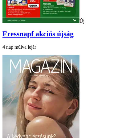
Új
Fressnapf
akciós újság
4
nap múlva lejár