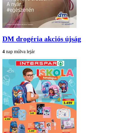
DM drogéria
akciós újság
4
nap múlva lejár