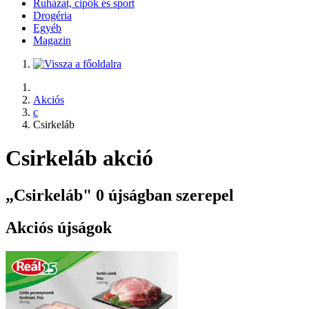
Ruházat, cipők és sport
Drogéria
Egyéb
Magazin
Akciós
c
Csirkeláb
Csirkeláb akció
„Csirkeláb" 0 újságban szerepel
Akciós újságok