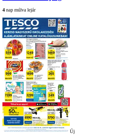
4
nap múlva lejár
Új