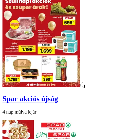
Új
Spar
akciós újság
4
nap múlva lejár