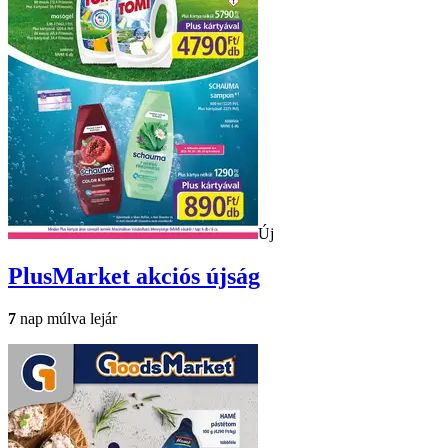
Új
PlusMarket
akciós újság
7
nap múlva lejár