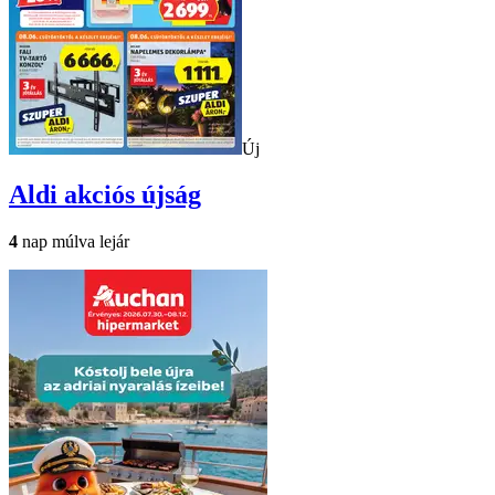
Új
Aldi
akciós újság
4
nap múlva lejár