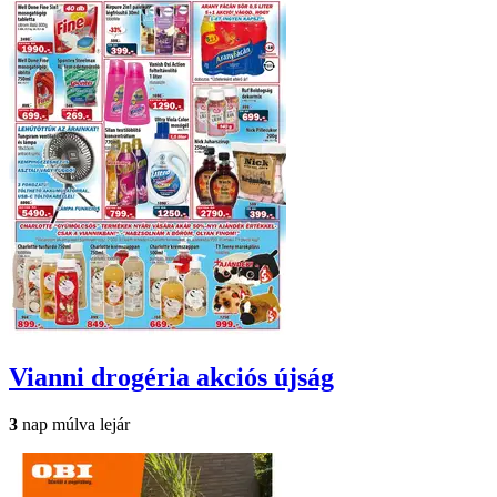
Vianni drogéria
akciós újság
3
nap múlva lejár