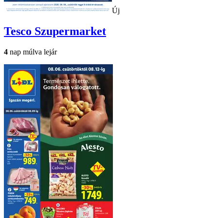
Új
Tesco
Szupermarket
4
nap múlva lejár