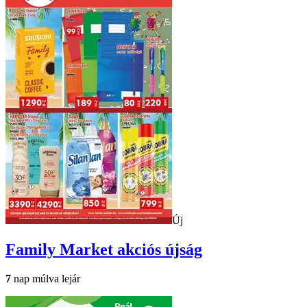
Új
Family Market
akciós újság
7
nap múlva lejár