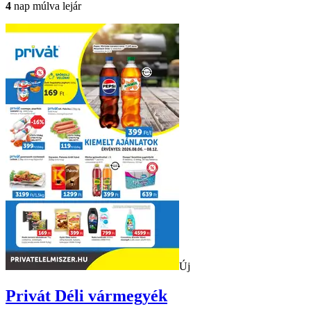
4
nap múlva lejár
Új
Privát
Déli vármegyék