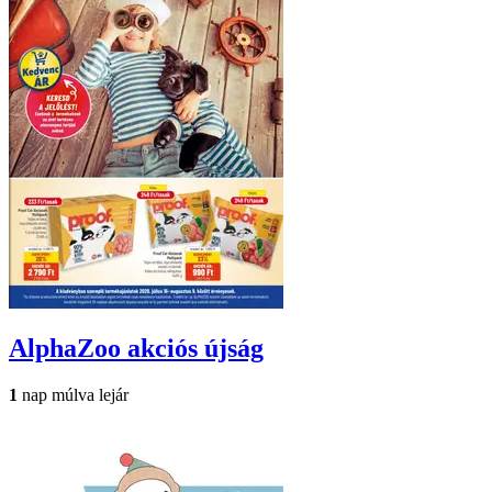
AlphaZoo
akciós újság
1
nap múlva lejár