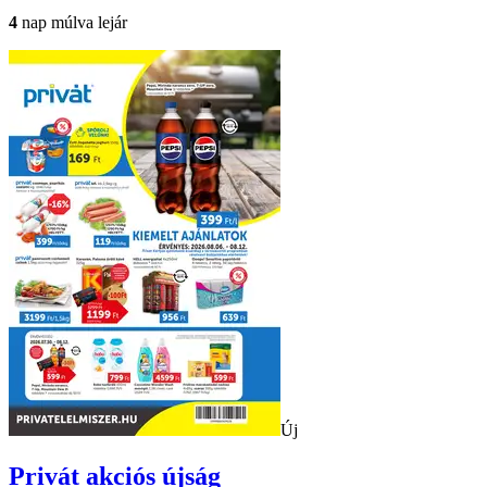
4
nap múlva lejár
Új
Privát
akciós újság