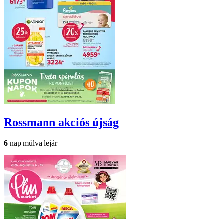
Rossmann
akciós újság
6
nap múlva lejár