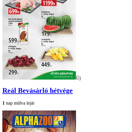
Új
Reál
Bevásárló hétvége
1
nap múlva lejár