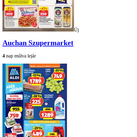
Új
Auchan
Szupermarket
4
nap múlva lejár