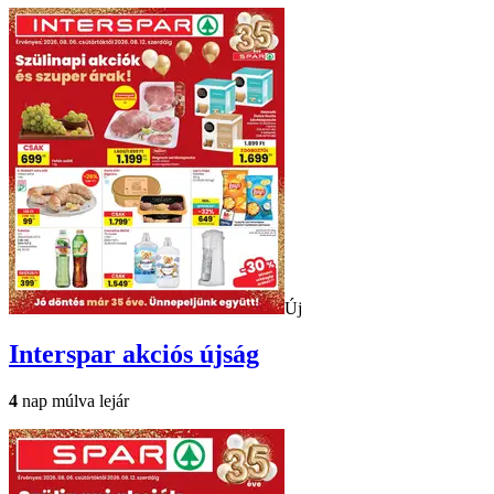
Új
Interspar
akciós újság
4
nap múlva lejár