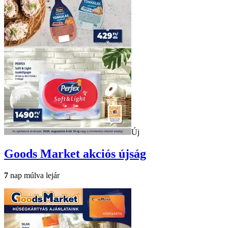
Új
Goods Market
akciós újság
7
nap múlva lejár