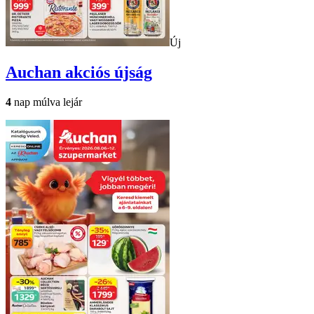
Új
Auchan
akciós újság
4
nap múlva lejár