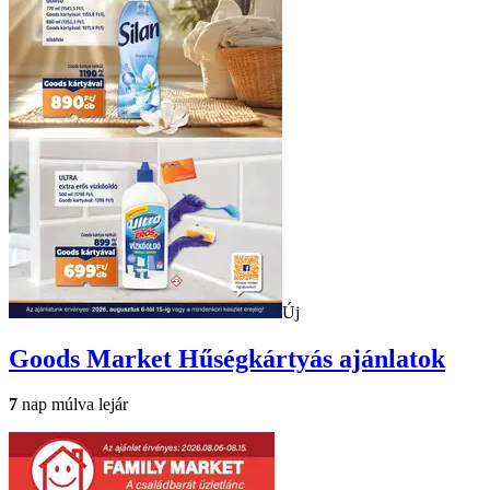
Új
Goods Market
Hűségkártyás ajánlatok
7
nap múlva lejár