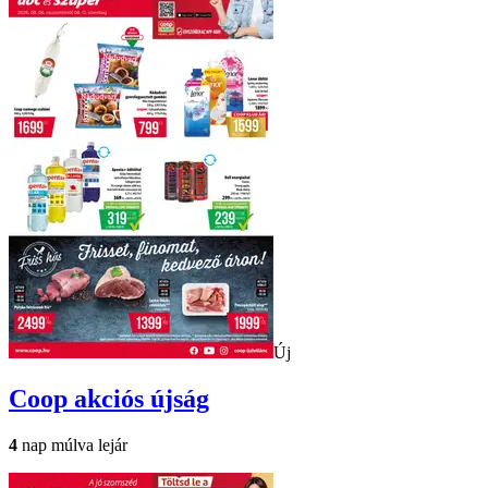
Új
Coop
akciós újság
4
nap múlva lejár