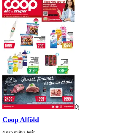
Új
Coop
Alföld
4
nap múlva lejár