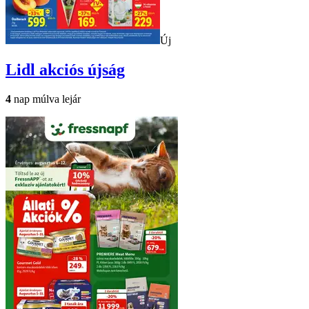
Új
Lidl
akciós újság
4
nap múlva lejár