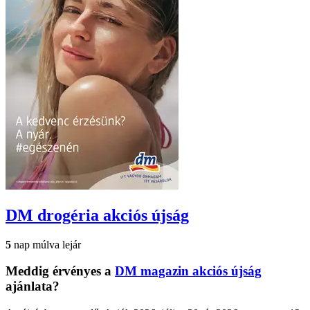
DM drogéria
akciós újság
5
nap múlva lejár
Meddig érvényes a
DM magazin akciós újság
ajánlata?