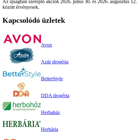
Az újságban szereplő akciók 2026. július 30. és 2026. augusztus 12.
között érvényesek.
Kapcsolódó üzletek
Avon
Azúr drogéria
BetterStyle
DDA drogéria
Herbaház
Herbária