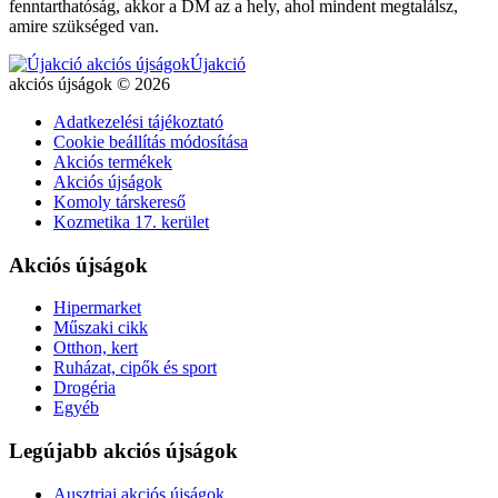
fenntarthatóság, akkor a DM az a hely, ahol mindent megtalálsz,
amire szükséged van.
Újakció
akciós újságok © 2026
Adatkezelési tájékoztató
Cookie beállítás módosítása
Akciós termékek
Akciós újságok
Komoly társkereső
Kozmetika 17. kerület
Akciós újságok
Hipermarket
Műszaki cikk
Otthon, kert
Ruházat, cipők és sport
Drogéria
Egyéb
Legújabb akciós újságok
Ausztriai akciós újságok