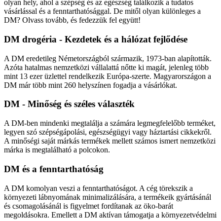
olyan hely, ahol a szépség és az egészség találkozik a tudatos
vásárlással és a fenntarthatósággal. De mitől olyan különleges a
DM? Olvass tovább, és fedezzük fel együtt!
DM drogéria - Kezdetek és a hálózat fejlődése
A DM eredetileg Németországból származik, 1973-ban alapították.
Azóta hatalmas nemzetközi vállalattá nőtte ki magát, jelenleg több
mint 13 ezer üzlettel rendelkezik Európa-szerte. Magyarországon a
DM már több mint 260 helyszínen fogadja a vásárlókat.
DM - Minőség és széles választék
A DM-ben mindenki megtalálja a számára legmegfelelőbb terméket,
legyen szó szépségápolási, egészségügyi vagy háztartási cikkekről.
A minőségi saját márkás termékek mellett számos ismert nemzetközi
márka is megtalálható a polcokon.
DM és a fenntarthatóság
A DM komolyan veszi a fenntarthatóságot. A cég törekszik a
környezeti lábnyomának minimalizálására, a termékeik gyártásánál
és csomagolásánál is figyelmet fordítanak az öko-barát
megoldásokra. Emellett a DM aktívan támogatja a környezetvédelmi