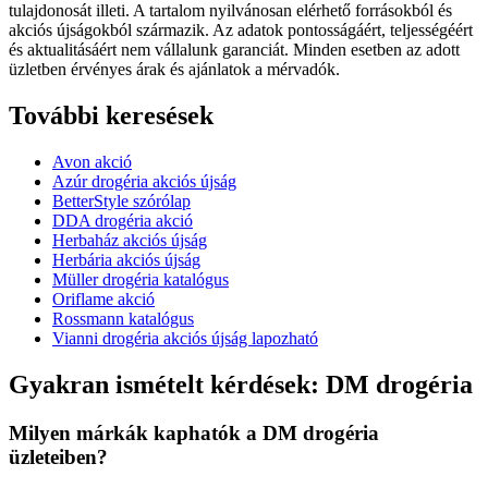
tulajdonosát illeti. A tartalom nyilvánosan elérhető forrásokból és
akciós újságokból származik. Az adatok pontosságáért, teljességéért
és aktualitásáért nem vállalunk garanciát. Minden esetben az adott
üzletben érvényes árak és ajánlatok a mérvadók.
További keresések
Avon akció
Azúr drogéria akciós újság
BetterStyle szórólap
DDA drogéria akció
Herbaház akciós újság
Herbária akciós újság
Müller drogéria katalógus
Oriflame akció
Rossmann katalógus
Vianni drogéria akciós újság lapozható
Gyakran ismételt kérdések: DM drogéria
Milyen márkák kaphatók a DM drogéria
üzleteiben?