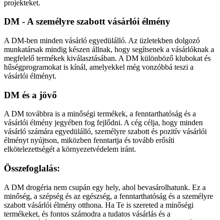
projekteket.
DM - A személyre szabott vásárlói élmény
A DM-ben minden vásárló egyedülálló. Az üzletekben dolgozó
munkatársak mindig készen állnak, hogy segítsenek a vásárlóknak a
megfelelő termékek kiválasztásában. A DM különböző klubokat és
hűségprogramokat is kínál, amelyekkel még vonzóbbá teszi a
vásárlói élményt.
DM és a jövő
A DM továbbra is a minőségi termékek, a fenntarthatóság és a
vásárlói élmény jegyében fog fejlődni. A cég célja, hogy minden
vásárló számára egyedülálló, személyre szabott és pozitív vásárlói
élményt nyújtson, miközben fenntartja és tovább erősíti
elkötelezettségét a környezetvédelem iránt.
Összefoglalás:
A DM drogéria nem csupán egy hely, ahol bevasárolhatunk. Ez a
minőség, a szépség és az egészség, a fenntarthatóság és a személyre
szabott vásárlói élmény otthona. Ha Te is szereted a minőségi
termékeket, és fontos számodra a tudatos vásárlás és a