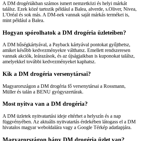
A DM drogériákban számos ismert nemzetközi és helyi márkát
találsz. Ezek közé tartozik például a Balea, alverde, s.Oliver, Nivea,
L'Oréal és sok más. A DM-nek vannak saját márkás termékei is,
mint például a Balea.
Hogyan spórolhatok a DM drogéria üzleteiben?
A DM hűségkártyával, a Payback kártyával pontokat gyűjthetsz,
amiket később kedvezményekre válthatsz. Emellett rendszeresen
vannak akciók, leárazások, és az újságjaikban is kuponokat találsz,
amelyekkel további kedvezményeket kaphatsz.
Kik a DM drogéria versenytársai?
Magyarországon a DM drogéria fő versenytársai a Rossmann,
Müller és talán a BENU gyógyszertárak.
Most nyitva van a DM drogéria?
A DM üzletek nyitvatartási ideje eltérhet a helyszín és a nap
függvényében. Az aktuális nyitvatartás érdekében látogass el a DM
hivatalos magyar weboldalára vagy a Google Térkép adatlapjára.
Magyarországon hány DM drogéria üzlet van?