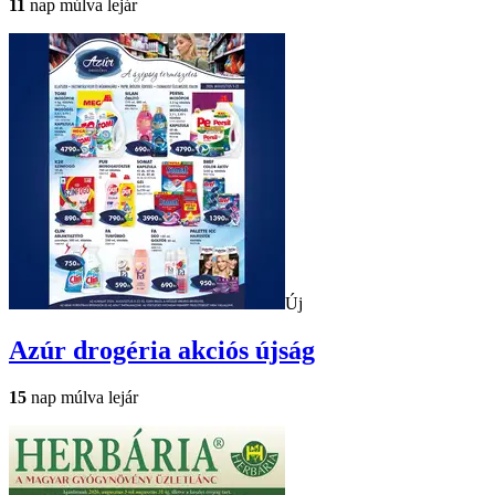
11
nap múlva lejár
Új
Azúr drogéria
akciós újság
15
nap múlva lejár