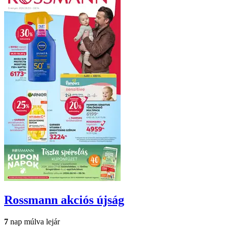
Rossmann
akciós újság
7
nap múlva lejár