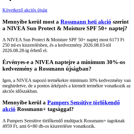
Következő akciós újság
Mennyibe kerül most a
Rossmann heti akció
szerint
a NIVEA Sun Protect & Moisture SPF 50+ naptej?
A NIVEA Sun Protect & Moisture SPF 50+ naptej most 6173 Ft
250 ml-es kiszerelésben, és a kedvezmény 2026.08.03-tól
2026.08.28-ig érhető el.
Érvényes-e a NIVEA naptejre a minimum 30%-os
kedvezmény a Rossmann újságban?
Igen, a NIVEA napozó termékekre minimum 30% kedvezmény van
meghirdetve, de a pontos árképzés a kiemelt termékre vonatkozik az
akciós időszakban.
Mennyibe kerül a
Pampers Sensitive törlőkendő
akció
Rossmann+ tagsággal?
A Pampers Sensitive törlőkendő multipack Rossmann+ tagoknak
4959 Ft, ami 6×80 db-os kiszerelésre vonatkozik.