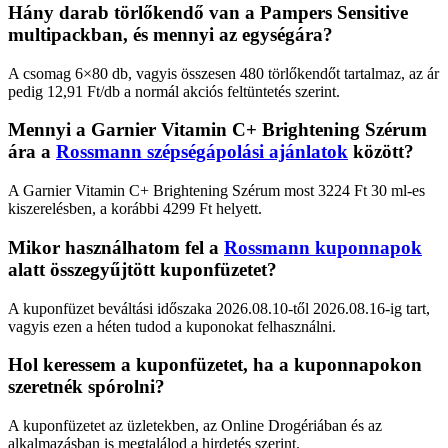
Hány darab törlőkendő van a Pampers Sensitive
multipackban, és mennyi az egységára?
A csomag 6×80 db, vagyis összesen 480 törlőkendőt tartalmaz, az ár
pedig 12,91 Ft/db a normál akciós feltüntetés szerint.
Mennyi a Garnier Vitamin C+ Brightening Szérum
ára a
Rossmann szépségápolási ajánlatok
között?
A Garnier Vitamin C+ Brightening Szérum most 3224 Ft 30 ml-es
kiszerelésben, a korábbi 4299 Ft helyett.
Mikor használhatom fel a
Rossmann kuponnapok
alatt összegyűjtött kuponfüzetet?
A kuponfüzet beváltási időszaka 2026.08.10-től 2026.08.16-ig tart,
vagyis ezen a héten tudod a kuponokat felhasználni.
Hol keressem a kuponfüzetet, ha a kuponnapokon
szeretnék spórolni?
A kuponfüzetet az üzletekben, az Online Drogériában és az
alkalmazásban is megtalálod a hirdetés szerint.