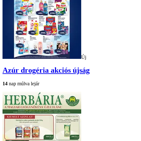
Új
Azúr drogéria
akciós újság
14
nap múlva lejár