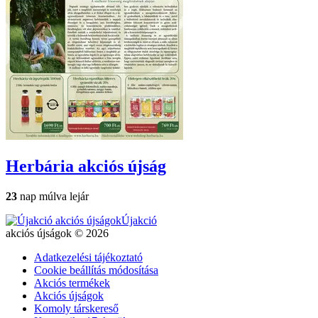
Herbária
akciós újság
23
nap múlva lejár
Újakció
akciós újságok © 2026
Adatkezelési tájékoztató
Cookie beállítás módosítása
Akciós termékek
Akciós újságok
Komoly társkereső