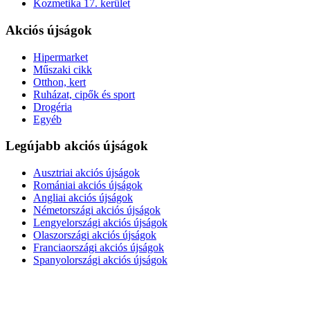
Kozmetika 17. kerület
Akciós újságok
Hipermarket
Műszaki cikk
Otthon, kert
Ruházat, cipők és sport
Drogéria
Egyéb
Legújabb akciós újságok
Ausztriai akciós újságok
Romániai akciós újságok
Angliai akciós újságok
Németországi akciós újságok
Lengyelországi akciós újságok
Olaszországi akciós újságok
Franciaországi akciós újságok
Spanyolországi akciós újságok