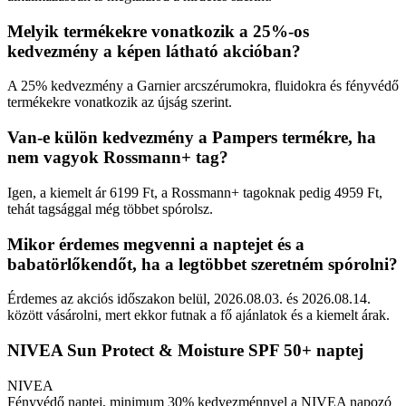
Melyik termékekre vonatkozik a 25%-os
kedvezmény a képen látható akcióban?
A 25% kedvezmény a Garnier arcszérumokra, fluidokra és fényvédő
termékekre vonatkozik az újság szerint.
Van-e külön kedvezmény a Pampers termékre, ha
nem vagyok Rossmann+ tag?
Igen, a kiemelt ár 6199 Ft, a Rossmann+ tagoknak pedig 4959 Ft,
tehát tagsággal még többet spórolsz.
Mikor érdemes megvenni a naptejet és a
babatörlőkendőt, ha a legtöbbet szeretném spórolni?
Érdemes az akciós időszakon belül, 2026.08.03. és 2026.08.14.
között vásárolni, mert ekkor futnak a fő ajánlatok és a kiemelt árak.
NIVEA Sun Protect & Moisture SPF 50+ naptej
NIVEA
Fényvédő naptej, minimum 30% kedvezménnyel a NIVEA napozó