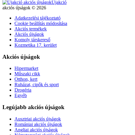
Újakció
akciós újságok © 2026
Adatkezelési tájékoztató
Cookie beállítás módosítása
Akciós termékek
Akciós újságok
Komoly társkereső
Kozmetika 17. kerület
Akciós újságok
Hipermarket
Műszaki cikk
Otthon, kert
Ruházat, cipők és sport
Drogéria
Egyéb
Legújabb akciós újságok
Ausztriai akciós újságok
Romániai akciós újságok
Angliai akciós újságok