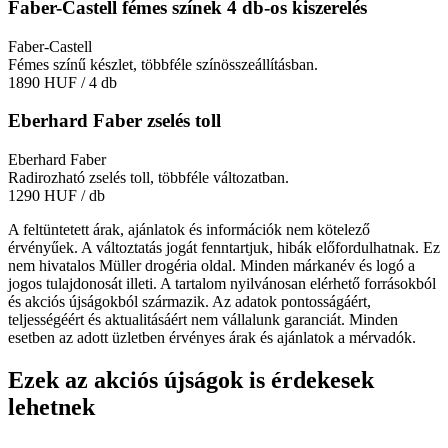
Faber-Castell fémes színek 4 db-os kiszerelés
Faber-Castell
Fémes színű készlet, többféle színösszeállításban.
1890 HUF
/ 4 db
Eberhard Faber zselés toll
Eberhard Faber
Radirozható zselés toll, többféle változatban.
1290 HUF
/ db
A feltüntetett árak, ajánlatok és információk nem kötelező
érvényűek. A változtatás jogát fenntartjuk, hibák előfordulhatnak. Ez
nem hivatalos Müller drogéria oldal. Minden márkanév és logó a
jogos tulajdonosát illeti. A tartalom nyilvánosan elérhető forrásokból
és akciós újságokból származik. Az adatok pontosságáért,
teljességéért és aktualitásáért nem vállalunk garanciát. Minden
esetben az adott üzletben érvényes árak és ajánlatok a mérvadók.
Ezek az akciós újságok is érdekesek
lehetnek