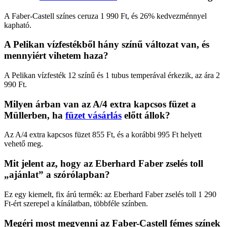
A Faber-Castell színes ceruza 1 990 Ft, és 26% kedvezménnyel
kapható.
A Pelikan vízfestékből hány színű változat van, és
mennyiért vihetem haza?
A Pelikan vízfesték 12 színű és 1 tubus temperával érkezik, az ára 2
990 Ft.
Milyen árban van az A/4 extra kapcsos füzet a
Müllerben, ha
füzet vásárlás
előtt állok?
Az A/4 extra kapcsos füzet 855 Ft, és a korábbi 995 Ft helyett
vehető meg.
Mit jelent az, hogy az Eberhard Faber zselés toll
„ajánlat” a szórólapban?
Ez egy kiemelt, fix árú termék: az Eberhard Faber zselés toll 1 290
Ft-ért szerepel a kínálatban, többféle színben.
Megéri most megvenni az Faber-Castell fémes színek