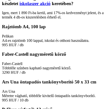
készletet
iskolaszer akció
keretében?
Igen, mert 1 890 Ft-ba kerül, ami 17%-os kedvezményt jelent, és a
termék 4 db-os kiszerelésben érhető el.
Rajztömb A4, 100 lap
Pelikan
A4-es rajztömb 100 lappal, iskolai és otthoni használatra.
995 HUF
/ db
Faber-Castell nagyméretű körző
Faber-Castell
Többféle színben kapható nagyméretű körző.
3290 HUF
/ db
Ars Una öntapadós tankönyvborító 50 x 33 cm
Ars Una
Méretre vágható, többféle kivitelű öntapadós tankönyvborító.
995 HUF
/ 10 db