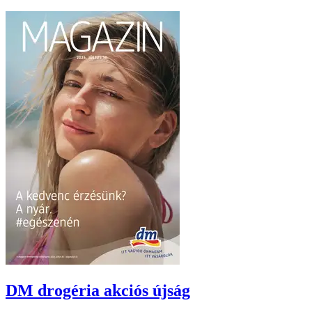
DM drogéria
akciós újság