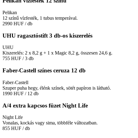
Pelikan vízfesték 12 színű
Pelikan
12 színű vízfesték, 1 tubus temperával.
2990 HUF
/ db
UHU ragasztóstift 3 db-os kiszerelés
UHU
Kiszerelés: 2 x 8,2 g + 1 x Magic 8,2 g, összesen 24,6 g.
755 HUF
/ 3 db
Faber-Castell színes ceruza 12 db
Faber-Castell
Szuper puha hegy, élénk színek, sötét papíron is látható.
1990 HUF
/ 12 db
A/4 extra kapcsos füzet Night Life
Night Life
Vonalas, kockás vagy sima, többféle változatban.
855 HUF
/ db