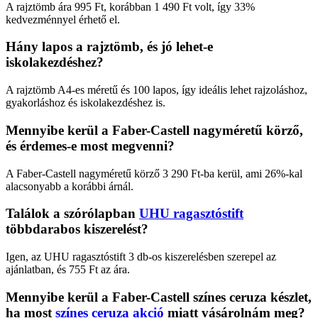
A rajztömb ára 995 Ft, korábban 1 490 Ft volt, így 33%
kedvezménnyel érhető el.
Hány lapos a rajztömb, és jó lehet-e
iskolakezdéshez?
A rajztömb A4-es méretű és 100 lapos, így ideális lehet rajzoláshoz,
gyakorláshoz és iskolakezdéshez is.
Mennyibe kerül a Faber-Castell nagyméretű körző,
és érdemes-e most megvenni?
A Faber-Castell nagyméretű körző 3 290 Ft-ba kerül, ami 26%-kal
alacsonyabb a korábbi árnál.
Találok a szórólapban
UHU ragasztóstift
többdarabos kiszerelést?
Igen, az UHU ragasztóstift 3 db-os kiszerelésben szerepel az
ajánlatban, és 755 Ft az ára.
Mennyibe kerül a Faber-Castell színes ceruza készlet,
ha most
színes ceruza akció
miatt vásárolnám meg?