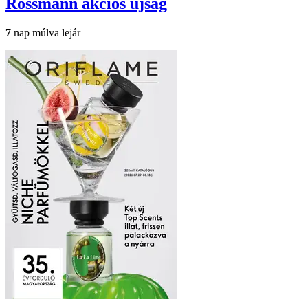
Rossmann
akciós újság
7
nap múlva lejár