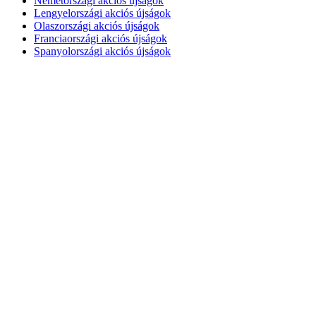
Németországi akciós újságok
Lengyelországi akciós újságok
Olaszországi akciós újságok
Franciaországi akciós újságok
Spanyolországi akciós újságok