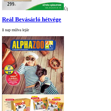
Új
Reál
Bevásárló hétvége
1
nap múlva lejár