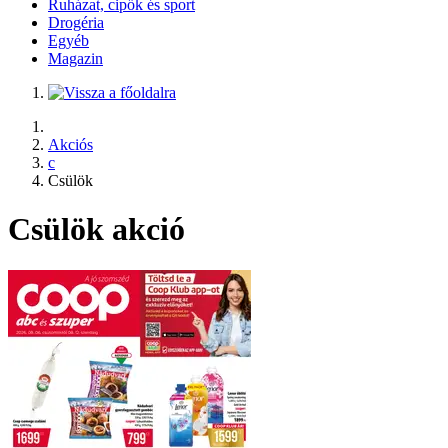
Ruházat, cipők és sport
Drogéria
Egyéb
Magazin
Akciós
c
Csülök
Csülök akció