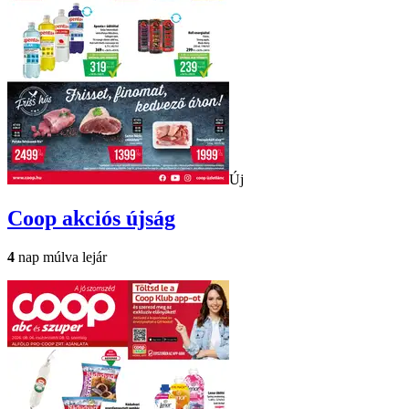
Új
Coop
akciós újság
4
nap múlva lejár