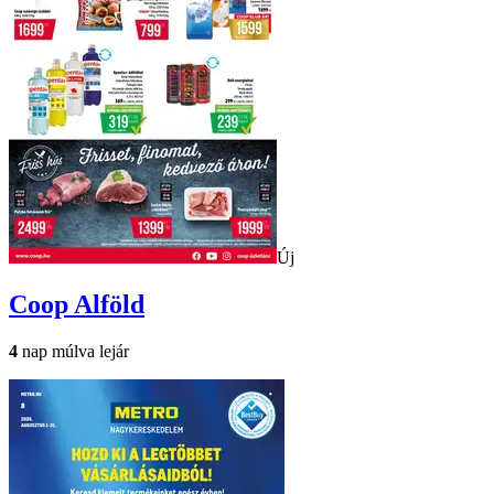
Új
Coop
Alföld
4
nap múlva lejár