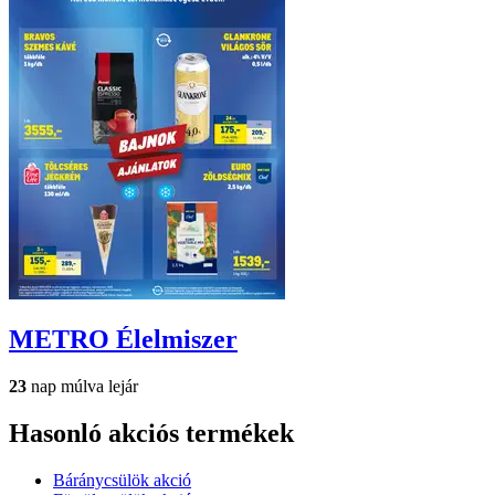
METRO
Élelmiszer
23
nap múlva lejár
Hasonló akciós termékek
Báránycsülök akció