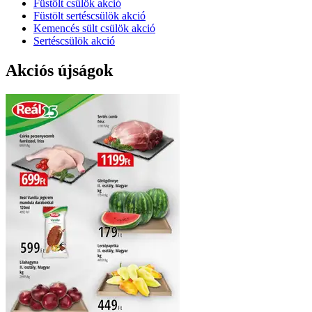
Füstölt csülök akció
Füstölt sertéscsülök akció
Kemencés sült csülök akció
Sertéscsülök akció
Akciós újságok