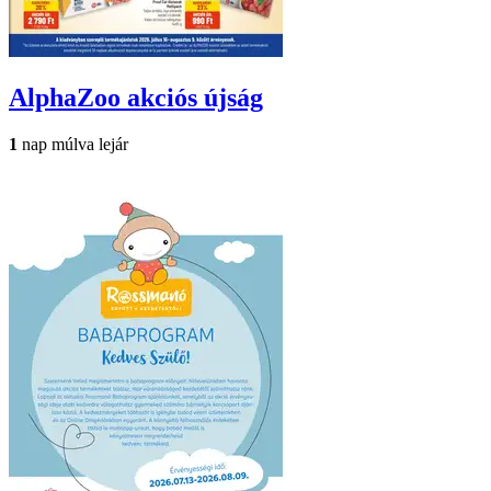
AlphaZoo
akciós újság
1
nap múlva lejár