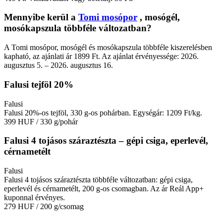
Mennyibe kerül a
Tomi mosópor
, mosógél,
mosókapszula többféle változatban?
A Tomi mosópor, mosógél és mosókapszula többféle kiszerelésben
kapható, az ajánlati ár 1899 Ft. Az ajánlat érvényessége: 2026.
augusztus 5. – 2026. augusztus 16.
Falusi tejföl 20%
Falusi
Falusi 20%-os tejföl, 330 g-os pohárban. Egységár: 1209 Ft/kg.
399 HUF
/ 330 g/pohár
Falusi 4 tojásos száraztészta – gépi csiga, eperlevél,
cérnametélt
Falusi
Falusi 4 tojásos száraztészta többféle változatban: gépi csiga,
eperlevél és cérnametélt, 200 g-os csomagban. Az ár Reál App+
kuponnal érvényes.
279 HUF
/ 200 g/csomag