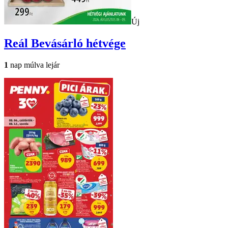
Új
Reál
Bevásárló hétvége
1
nap múlva lejár