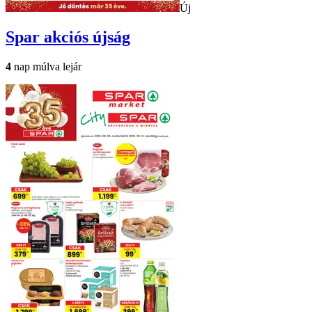
Új
Spar
akciós újság
4
nap múlva lejár