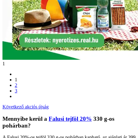
1
1
2
3
Következő akciós újság
Mennyibe kerül a
Falusi tejföl 20%
330 g-os
pohárban?
A Falusi 20%-os tejföl 330 g-os pohárban kapható, az ajánlati ár 399