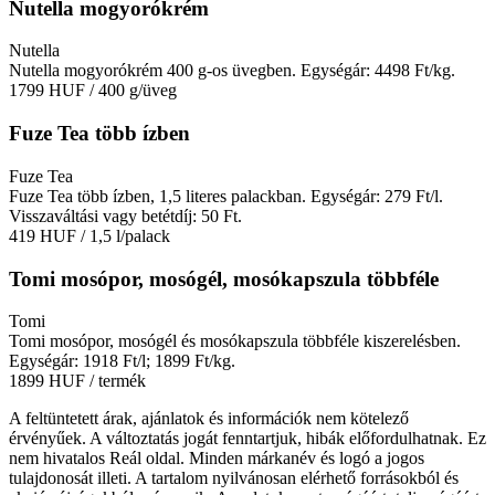
Nutella mogyorókrém
Nutella
Nutella mogyorókrém 400 g-os üvegben. Egységár: 4498 Ft/kg.
1799 HUF
/ 400 g/üveg
Fuze Tea több ízben
Fuze Tea
Fuze Tea több ízben, 1,5 literes palackban. Egységár: 279 Ft/l.
Visszaváltási vagy betétdíj: 50 Ft.
419 HUF
/ 1,5 l/palack
Tomi mosópor, mosógél, mosókapszula többféle
Tomi
Tomi mosópor, mosógél és mosókapszula többféle kiszerelésben.
Egységár: 1918 Ft/l; 1899 Ft/kg.
1899 HUF
/ termék
A feltüntetett árak, ajánlatok és információk nem kötelező
érvényűek. A változtatás jogát fenntartjuk, hibák előfordulhatnak. Ez
nem hivatalos Reál oldal. Minden márkanév és logó a jogos
tulajdonosát illeti. A tartalom nyilvánosan elérhető forrásokból és