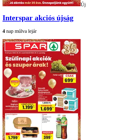
Új
Interspar
akciós újság
4
nap múlva lejár