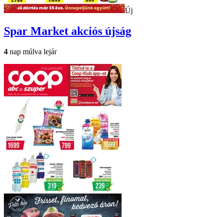
Új
Spar Market
akciós újság
4
nap múlva lejár