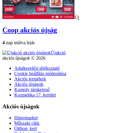
Új
Coop
akciós újság
4
nap múlva lejár
Újakció
akciós újságok © 2026
Adatkezelési tájékoztató
Cookie beállítás módosítása
Akciós termékek
Akciós újságok
Komoly társkereső
Kozmetika 17. kerület
Akciós újságok
Hipermarket
Műszaki cikk
Otthon, kert