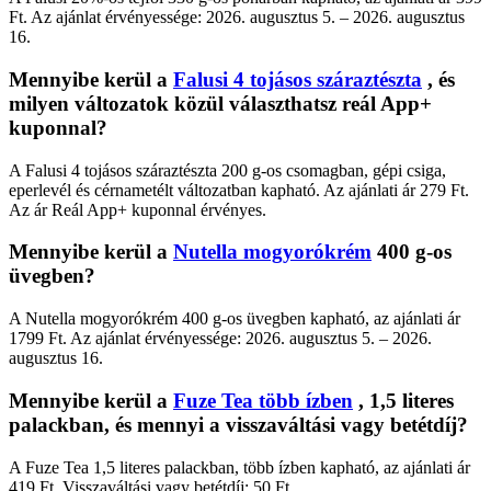
Ft. Az ajánlat érvényessége: 2026. augusztus 5. – 2026. augusztus
16.
Mennyibe kerül a
Falusi 4 tojásos száraztészta
, és
milyen változatok közül választhatsz reál App+
kuponnal?
A Falusi 4 tojásos száraztészta 200 g-os csomagban, gépi csiga,
eperlevél és cérnametélt változatban kapható. Az ajánlati ár 279 Ft.
Az ár Reál App+ kuponnal érvényes.
Mennyibe kerül a
Nutella mogyorókrém
400 g-os
üvegben?
A Nutella mogyorókrém 400 g-os üvegben kapható, az ajánlati ár
1799 Ft. Az ajánlat érvényessége: 2026. augusztus 5. – 2026.
augusztus 16.
Mennyibe kerül a
Fuze Tea több ízben
, 1,5 literes
palackban, és mennyi a visszaváltási vagy betétdíj?
A Fuze Tea 1,5 literes palackban, több ízben kapható, az ajánlati ár
419 Ft. Visszaváltási vagy betétdíj: 50 Ft.