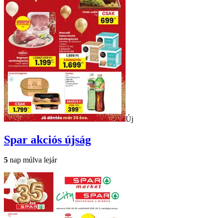
Új
Spar
akciós újság
5
nap múlva lejár