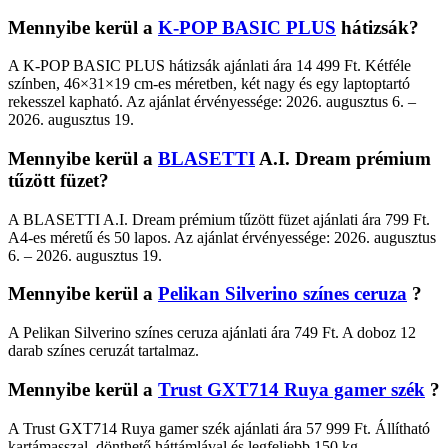
Mennyibe kerül a
K-POP BASIC PLUS
hátizsák?
A K-POP BASIC PLUS hátizsák ajánlati ára 14 499 Ft. Kétféle
színben, 46×31×19 cm-es méretben, két nagy és egy laptoptartó
rekesszel kapható. Az ajánlat érvényessége: 2026. augusztus 6. –
2026. augusztus 19.
Mennyibe kerül a
BLASETTI
A.I. Dream prémium
tűzött füzet?
A BLASETTI A.I. Dream prémium tűzött füzet ajánlati ára 799 Ft.
A4-es méretű és 50 lapos. Az ajánlat érvényessége: 2026. augusztus
6. – 2026. augusztus 19.
Mennyibe kerül a
Pelikan Silverino színes ceruza
?
A Pelikan Silverino színes ceruza ajánlati ára 749 Ft. A doboz 12
darab színes ceruzát tartalmaz.
Mennyibe kerül a
Trust GXT714 Ruya gamer szék
?
A Trust GXT714 Ruya gamer szék ajánlati ára 57 999 Ft. Állítható
kartámasszal, dönthető háttámlával és legfeljebb 150 kg