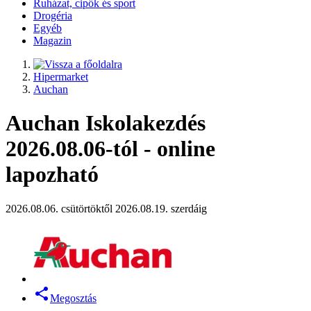
Ruházat, cipők és sport
Drogéria
Egyéb
Magazin
Hipermarket
Auchan
Auchan Iskolakezdés
2026.08.06-tól - online
lapozható
2026.08.06. csütörtöktől 2026.08.19. szerdáig
Megosztás