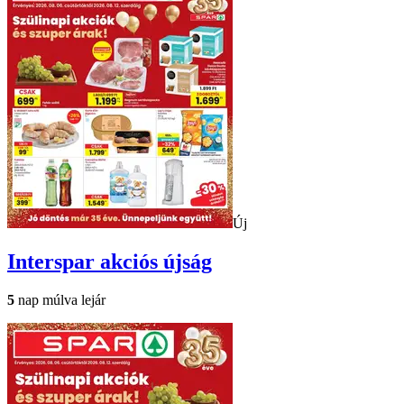
Új
Interspar
akciós újság
5
nap múlva lejár