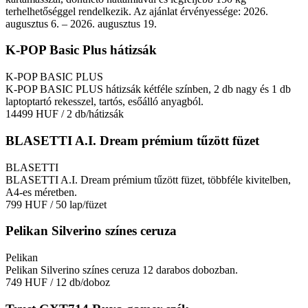
terhelhetőséggel rendelkezik. Az ajánlat érvényessége: 2026.
augusztus 6. – 2026. augusztus 19.
K-POP Basic Plus hátizsák
K-POP BASIC PLUS
K-POP BASIC PLUS hátizsák kétféle színben, 2 db nagy és 1 db
laptoptartó rekesszel, tartós, esőálló anyagból.
14499 HUF
/ 2 db/hátizsák
BLASETTI A.I. Dream prémium tűzött füzet
BLASETTI
BLASETTI A.I. Dream prémium tűzött füzet, többféle kivitelben,
A4-es méretben.
799 HUF
/ 50 lap/füzet
Pelikan Silverino színes ceruza
Pelikan
Pelikan Silverino színes ceruza 12 darabos dobozban.
749 HUF
/ 12 db/doboz