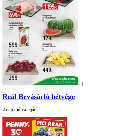
Új
Reál
Bevásárló hétvége
2
nap múlva lejár