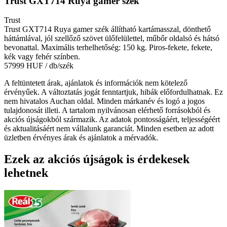
Trust GXT714 Ruya gamer szék
Trust
Trust GXT714 Ruya gamer szék állítható kartámasszal, dönthető
háttámlával, jól szellőző szövet ülőfelülettel, műbőr oldalsó és hátsó
bevonattal. Maximális terhelhetőség: 150 kg. Piros-fekete, fekete,
kék vagy fehér színben.
57999 HUF
/ db/szék
A feltüntetett árak, ajánlatok és információk nem kötelező
érvényűek. A változtatás jogát fenntartjuk, hibák előfordulhatnak. Ez
nem hivatalos Auchan oldal. Minden márkanév és logó a jogos
tulajdonosát illeti. A tartalom nyilvánosan elérhető forrásokból és
akciós újságokból származik. Az adatok pontosságáért, teljességéért
és aktualitásáért nem vállalunk garanciát. Minden esetben az adott
üzletben érvényes árak és ajánlatok a mérvadók.
Ezek az akciós újságok is érdekesek
lehetnek