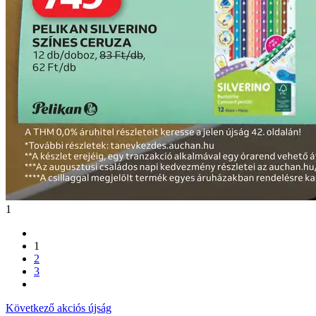
1
1
2
3
Következő akciós újság