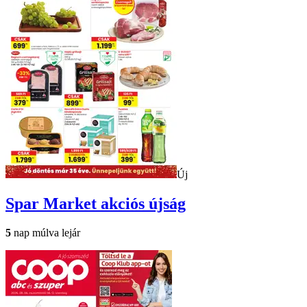
Új
Spar Market
akciós újság
5
nap múlva lejár