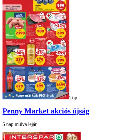
Top
Penny Market
akciós újság
5
nap múlva lejár