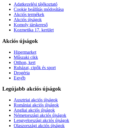
Adatkezelési tájékoztató
Cookie beállítás módosítása
Akciós termékek
Akciós újságok
Komoly társkereső
Kozmetika 17. kerület
Akciós újságok
Hipermarket
Műszaki cikk
Otthon, kert
Ruházat, cipők és sport
Drogéria
Egyéb
Legújabb akciós újságok
Ausztriai akciós újságok
Romániai akciós újságok
Angliai akciós újságok
Németországi akciós újságok
Lengyelországi akciós újságok
Olaszországi akciós újságok