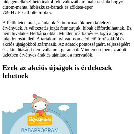
hidegen elkészíthető teák 4 féle változatban: málna-csipkebogyó,
citrom-menta, hibiszkusz-barack és zöldtea-eper.
769 HUF
/ 20 filter/doboz
A feltüntetett árak, ajánlatok és információk nem kötelező
érvényűek. A változtatás jogát fenntartjuk, hibák előfordulhatnak. Ez
nem hivatalos Herbária oldal. Minden márkanév és logó a jogos
tulajdonosát illeti. A tartalom nyilvánosan elérhető forrásokból és
akciós újságokból származik. Az adatok pontosságáért, teljességéért
és aktualitásáért nem vállalunk garanciát. Minden esetben az adott
üzletben érvényes árak és ajánlatok a mérvadók.
Ezek az akciós újságok is érdekesek
lehetnek