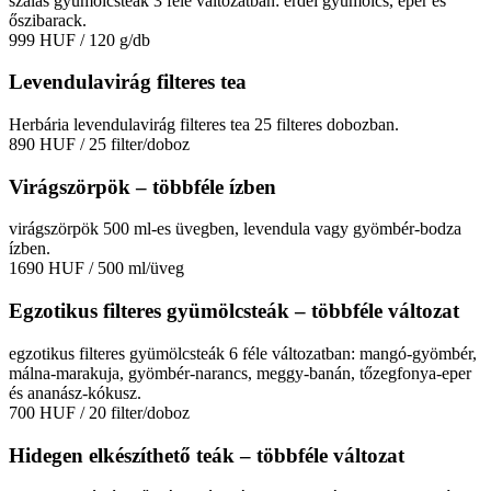
szálas gyümölcsteák 3 féle változatban: erdei gyümölcs, eper és
őszibarack.
999 HUF
/ 120 g/db
Levendulavirág filteres tea
Herbária levendulavirág filteres tea 25 filteres dobozban.
890 HUF
/ 25 filter/doboz
Virágszörpök – többféle ízben
virágszörpök 500 ml-es üvegben, levendula vagy gyömbér-bodza
ízben.
1690 HUF
/ 500 ml/üveg
Egzotikus filteres gyümölcsteák – többféle változat
egzotikus filteres gyümölcsteák 6 féle változatban: mangó-gyömbér,
málna-marakuja, gyömbér-narancs, meggy-banán, tőzegfonya-eper
és ananász-kókusz.
700 HUF
/ 20 filter/doboz
Hidegen elkészíthető teák – többféle változat