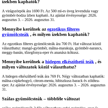
ízekben kaphatók?
A virágszörpök ára 1690 Ft. Az 500 ml-es üveg levendula vagy
gyömbér-bodza ízben kapható. Az ajánlat érvényessége: 2026.
augusztus 3. – 2026. augusztus 31.
Mennyibe kerülnek az
egzotikus filteres
gyümölcsteák
, és milyen ízekben kaphatók?
Az egzotikus filteres gyümölcsteák ára 700 Ft. Hat változat közül
választhatsz: mangó-gyömbér, málna-marakuja, gyömbér-narancs,
meggy-banán, tőzegfonya-eper és ananász-kókusz.
Mennyibe kerülnek a
hidegen elkészíthető teák
, és
milyen változatok közül választhatsz?
A hidegen elkészíthető teák ára 769 Ft. Négy változatban kaphatók:
málna-csipkebogyó, citrom-menta, hibiszkusz-barack és zöldtea-
eper. Az ajánlat érvényessége: 2026. augusztus 3. – 2026. augusztus
31.
Szálas gyümölcsteák – többféle változat