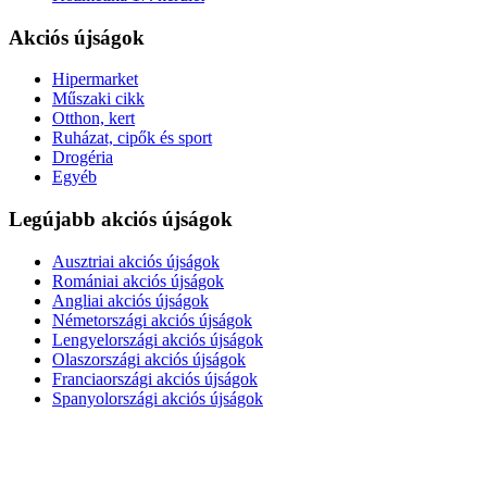
Akciós újságok
Hipermarket
Műszaki cikk
Otthon, kert
Ruházat, cipők és sport
Drogéria
Egyéb
Legújabb akciós újságok
Ausztriai akciós újságok
Romániai akciós újságok
Angliai akciós újságok
Németországi akciós újságok
Lengyelországi akciós újságok
Olaszországi akciós újságok
Franciaországi akciós újságok
Spanyolországi akciós újságok