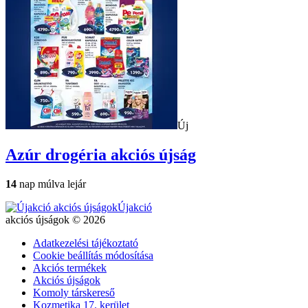
Új
Azúr drogéria
akciós újság
14
nap múlva lejár
Újakció
akciós újságok © 2026
Adatkezelési tájékoztató
Cookie beállítás módosítása
Akciós termékek
Akciós újságok
Komoly társkereső
Kozmetika 17. kerület