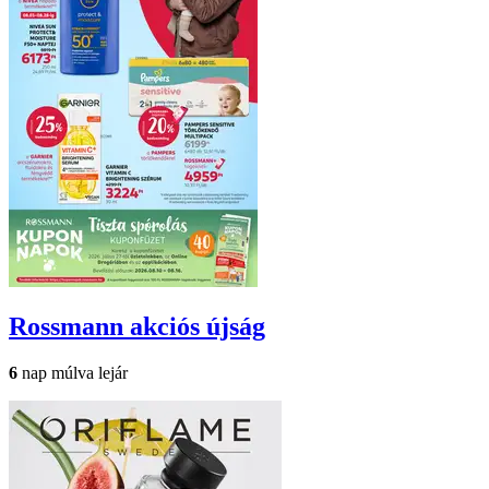
Rossmann
akciós újság
6
nap múlva lejár