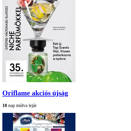
Oriflame
akciós újság
10
nap múlva lejár