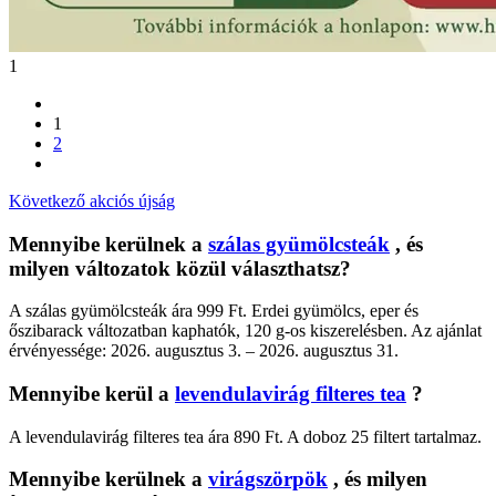
1
1
2
Következő akciós újság
Mennyibe kerülnek a
szálas gyümölcsteák
, és
milyen változatok közül választhatsz?
A szálas gyümölcsteák ára 999 Ft. Erdei gyümölcs, eper és
őszibarack változatban kaphatók, 120 g-os kiszerelésben. Az ajánlat
érvényessége: 2026. augusztus 3. – 2026. augusztus 31.
Mennyibe kerül a
levendulavirág filteres tea
?
A levendulavirág filteres tea ára 890 Ft. A doboz 25 filtert tartalmaz.
Mennyibe kerülnek a
virágszörpök
, és milyen