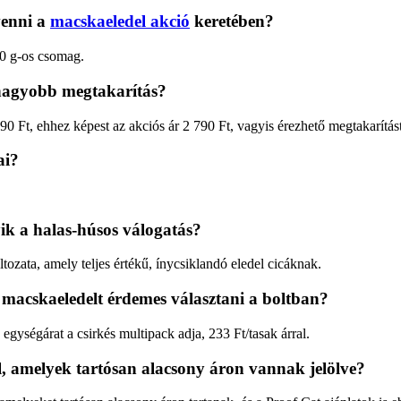
venni a
macskaeledel akció
keretében?
40 g-os csomag.
gnagyobb megtakarítás?
0 Ft, ehhez képest az akciós ár 2 790 Ft, vagyis érezhető megtakarítás
ai?
k a halas-húsos válogatás?
ozata, amely teljes értékű, ínycsiklandó eledel cicáknak.
 macskaeledelt érdemes választani a boltban?
gységárat a csirkés multipack adja, 233 Ft/tasak árral.
, amelyek tartósan alacsony áron vannak jelölve?