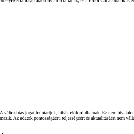
melyeket tartósan alacsony áron tartanak, és a Proof Cat ajánlatok is e
 A változtatás jogát fenntartjuk, hibák előfordulhatnak. Ez nem hivatalo
mazik. Az adatok pontosságáért, teljességéért és aktualitásáért nem vál