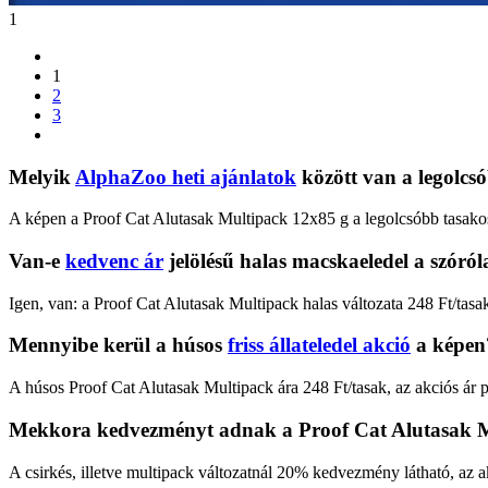
1
1
2
3
Melyik
AlphaZoo heti ajánlatok
között van a legolcs
A képen a Proof Cat Alutasak Multipack 12x85 g a legolcsóbb tasakos
Van-e
kedvenc ár
jelölésű halas macskaeledel a szóró
Igen, van: a Proof Cat Alutasak Multipack halas változata 248 Ft/tasak 
Mennyibe kerül a húsos
friss állateledel akció
a képen
A húsos Proof Cat Alutasak Multipack ára 248 Ft/tasak, az akciós ár 
Mekkora kedvezményt adnak a Proof Cat Alutasak M
A csirkés, illetve multipack változatnál 20% kedvezmény látható, az a