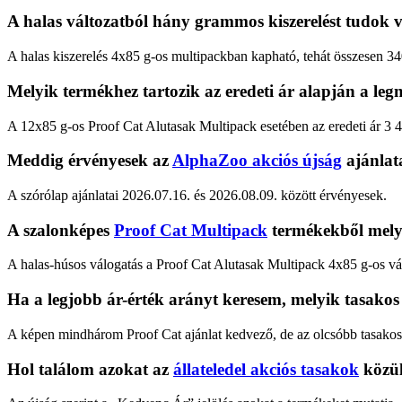
A halas változatból hány grammos kiszerelést tudok 
A halas kiszerelés 4x85 g-os multipackban kapható, tehát összesen 3
Melyik termékhez tartozik az eredeti ár alapján a le
A 12x85 g-os Proof Cat Alutasak Multipack esetében az eredeti ár 3 49
Meddig érvényesek az
AlphaZoo akciós újság
ajánlat
A szórólap ajánlatai 2026.07.16. és 2026.08.09. között érvényesek.
A szalonképes
Proof Cat Multipack
termékekből melyi
A halas-húsos válogatás a Proof Cat Alutasak Multipack 4x85 g-os vált
Ha a legjobb ár-érték arányt keresem, melyik tasakos
A képen mindhárom Proof Cat ajánlat kedvező, de az olcsóbb tasakos e
Hol találom azokat az
állateledel akciós tasakok
közül