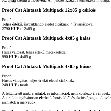
Az újság szerint a „Kedvenc Ár” jelölés azokat a termékeket mutatja, a
Proof Cat Alutasak Multipack 12x85 g csirkés
Proof
Teljes értékű, ínycsiklandó eledel cicáknak, 4 ízvariációval.
2790 HUF
/ 12x85 g
Proof Cat Alutasak Multipack 4x85 g halas
Proof
Halas változat, teljes értékű macskaeledel.
990 HUF
/ 4x85 g
Proof Cat Alutasak Multipack 4x85 g húsos
Proof
Húsos válogatás, teljes értékű eledel cicáknak.
248 HUF
/ tasak
A feltüntetett árak, ajánlatok és információk nem kötelező érvényűek.
A tartalom nyilvánosan elérhető forrásokból és akciós újságokból szár
ajánlatok a mérvadók.