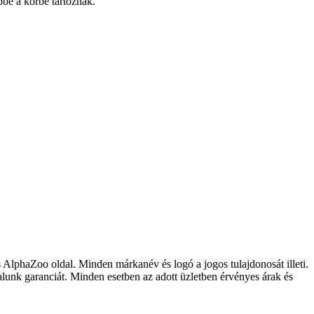
bbe a körbe tartoznak.
s AlphaZoo oldal. Minden márkanév és logó a jogos tulajdonosát illeti.
lalunk garanciát. Minden esetben az adott üzletben érvényes árak és