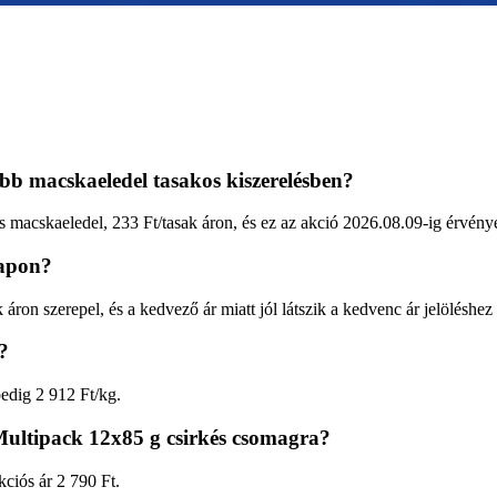
óbb macskaeledel tasakos kiszerelésben?
 macskaeledel, 233 Ft/tasak áron, és ez az akció 2026.08.09-ig érvény
lapon?
áron szerepel, és a kedvező ár miatt jól látszik a kedvenc ár jelöléshez
?
pedig 2 912 Ft/kg.
ultipack 12x85 g csirkés csomagra?
kciós ár 2 790 Ft.