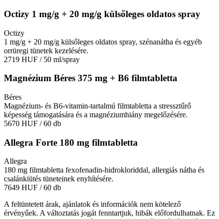
Octizy 1 mg/g + 20 mg/g külsőleges oldatos spray
Octizy
1 mg/g + 20 mg/g külsőleges oldatos spray, szénanátha és egyéb
orrüregi tünetek kezelésére.
2719 HUF
/ 50 ml/spray
Magnézium Béres 375 mg + B6 filmtabletta
Béres
Magnézium- és B6-vitamin-tartalmú filmtabletta a stressztűrő
képesség támogatására és a magnéziumhiány megelőzésére.
5670 HUF
/ 60 db
Allegra Forte 180 mg filmtabletta
Allegra
180 mg filmtabletta fexofenadin-hidrokloriddal, allergiás nátha és
csalánkiütés tüneteinek enyhítésére.
7649 HUF
/ 60 db
A feltüntetett árak, ajánlatok és információk nem kötelező
érvényűek. A változtatás jogát fenntartjuk, hibák előfordulhatnak. Ez