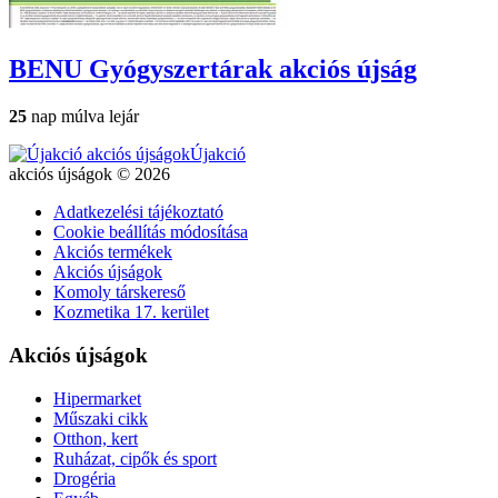
BENU Gyógyszertárak
akciós újság
25
nap múlva lejár
Újakció
akciós újságok © 2026
Adatkezelési tájékoztató
Cookie beállítás módosítása
Akciós termékek
Akciós újságok
Komoly társkereső
Kozmetika 17. kerület
Akciós újságok
Hipermarket
Műszaki cikk
Otthon, kert
Ruházat, cipők és sport
Drogéria