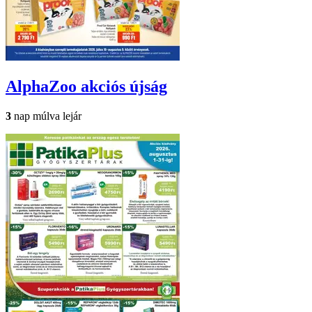
AlphaZoo
akciós újság
3
nap múlva lejár