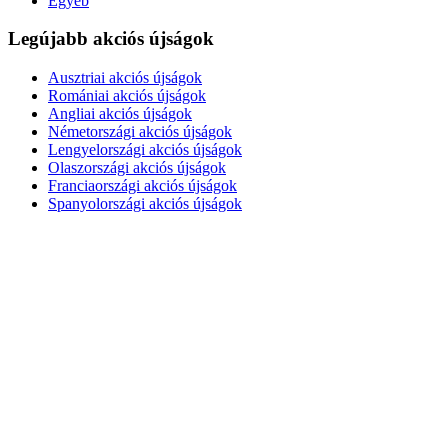
Egyéb
Legújabb akciós újságok
Ausztriai akciós újságok
Romániai akciós újságok
Angliai akciós újságok
Németországi akciós újságok
Lengyelországi akciós újságok
Olaszországi akciós újságok
Franciaországi akciós újságok
Spanyolországi akciós újságok