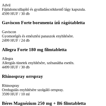
Advil
Fájdalomcsillapító és gyulladáscsökkentő lágy kapszula.
4599 HUF
/ 30 db
Gaviscon Forte borsmenta ízű rágótabletta
Gaviscon
Gyomorégés és emésztési panaszok enyhítésére.
2499 HUF
/ 24 db
Allegra Forte 180 mg filmtabletta
Allegra
Allergiás tünetek enyhítésére, szénanátha esetén.
4499 HUF
/ 30 db
Rhinospray orrspray
Rhinospray
Orrdugulás enyhítésére szolgáló orrspray.
3599 HUF
/ 10 ml
Béres Magnézium 250 mg + B6 filmtabletta