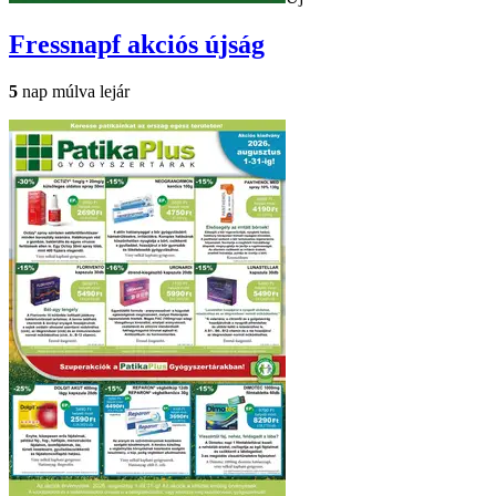
Fressnapf
akciós újság
5
nap múlva lejár