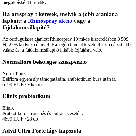
megoldásként hirdetik.
Ha orrspray-t keresek, melyik a jobb ajánlat a
lapban: a
Rhinospray akció
vagy a
fájdalomcsillapító?
Az orrdugulásra ajánlott Rhinospray 10 ml-es kiszerelésben 3 599
Ft, 22% kedvezménnyel. Ha légúti tünetet kezelnél, ez a célzottabb
választás; a fájdalomcsillapító inkább fejfájásra való.
Normaflore belsőleges szuszpenzió
Normaflore
Bélflóra-egyensúly támogatására, antibiotikum-kúra után is.
6199 HUF
/ 30x5 ml
Elinix probiotikum
Elinix
Probiotikum hasmenés és puffadás esetén.
4699 HUF
/ 28 db
Advil Ultra Forte lágy kapszula