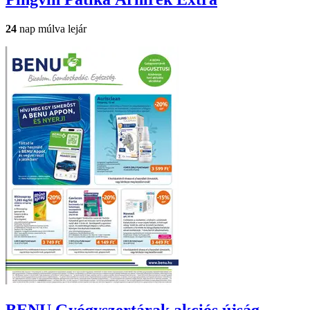
24
nap múlva lejár
BENU Gyógyszertárak
akciós újság