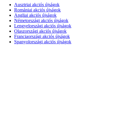
Ausztriai akciós újságok
Romániai akciós újságok
Angliai akciós újságok
Németországi akciós újságok
Lengyelországi akciós újságok
Olaszországi akciós újságok
Franciaországi akciós újságok
Spanyolországi akciós újságok