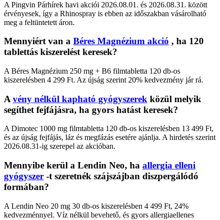
A Pingvin Párhírek havi akciói 2026.08.01. és 2026.08.31. között
érvényesek, így a Rhinospray is ebben az időszakban vásárolható
meg a feltüntetett áron.
Mennyiért van a
Béres Magnézium akció
, ha 120
tablettás kiszerelést keresek?
A Béres Magnézium 250 mg + B6 filmtabletta 120 db-os
kiszerelésben 4 299 Ft. Az újság szerint 20% kedvezmény jár rá.
A
vény nélkül kapható gyógyszerek
közül melyik
segíthet fejfájásra, ha gyors hatást keresek?
A Dimotec 1000 mg filmtabletta 120 db-os kiszerelésben 13 499 Ft,
és az újság fejfájás, láz és megfázás esetére ajánlja. A hirdetés szerint
2026.08.31-ig szerepel az akcióban.
Mennyibe kerül a Lendin Neo, ha
allergia elleni
gyógyszer
-t szeretnék szájszájban diszpergálódó
formában?
A Lendin Neo 20 mg 30 db-os kiszerelésben 4 499 Ft, 24%
kedvezménnyel. Víz nélkül bevehető, és gyors allergiaellenes