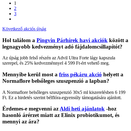
1
2
3
Következő akciós újság
Hol találom a
Pingvin Párhírek havi akciók
között a
legnagyobb kedvezményt adó fájdalomcsillapítót?
Az újság jobb felső részén az Advil Ultra Forte lágy kapszula
szerepel, és 25% kedvezménnyel 4 599 Ft-ért vehető meg.
Mennyibe kerül most a
friss pékáru akció
helyett a
Normaflore belsőleges szuszpenzió a lapban?
A Normaflore belsőleges szuszpenzió 30x5 ml kiszerelésben 6 199
Ft. Ez a hirdetés szerint bélflóra-egyensúly támogatására ajánlott.
Érdemes-e megvenni az
Aldi heti ajánlatok
-hoz
hasonló árérzet miatt az Elinix probiotikumot, és
mennyi az ára?