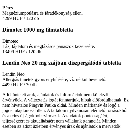
Béres
Magnéziumpótlásra és fáradékonyság ellen.
4299 HUF
/ 120 db
Dimotec 1000 mg filmtabletta
Dimotec
Láz, fájdalom és megfázásos panaszok kezelésére.
13499 HUF
/ 120 db
Lendin Neo 20 mg szájban diszpergálódó tabletta
Lendin Neo
Allergiás tünetek gyors enyhítésére, víz nélkül bevehető.
4499 HUF
/ 30 db
A feltüntetett árak, ajánlatok és információk nem kötelező
érvényűek. A változtatás jogát fenntartjuk, hibák előfordulhatnak. Ez
nem hivatalos Pingvin Patika oldal. Minden márkanév és logó a
jogos tulajdonosát illeti. A tartalom nyilvánosan elérhető forrásokból
és akciós újságokból származik. Az adatok pontosságáért,
teljességéért és aktualitásáért nem vállalunk garanciát. Minden
esetben az adott üzletben érvényes árak és ajánlatok a mérvadók.