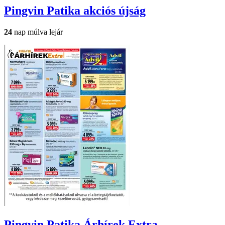
Pingvin Patika
akciós újság
24
nap múlva lejár
Pingvin Patika
Árhírek Extra