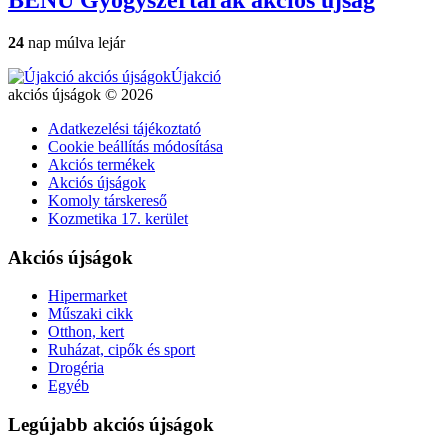
24
nap múlva lejár
Újakció
akciós újságok © 2026
Adatkezelési tájékoztató
Cookie beállítás módosítása
Akciós termékek
Akciós újságok
Komoly társkereső
Kozmetika 17. kerület
Akciós újságok
Hipermarket
Műszaki cikk
Otthon, kert
Ruházat, cipők és sport
Drogéria
Egyéb
Legújabb akciós újságok