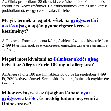
Az Elinix probiotikum 28 db-os kiszerelésben 4 699 Ft, a hirdetés
szerint 23% kedvezménnyel. Ha antibiotikumos kezelés után keresel
probiotikumot, ez egy célzott választás lehet.
Melyik termék a legjobb vétel, ha
gyógyszertári
akciós újság
alapján gyomorégésre keresek
készítményt?
A Gaviscon Forte borsmenta ízű rágótabletta 24 db-os kiszerelésben
2 499 Ft-ért szerepel, és gyomorégés, emésztési zavar esetén ajánlja
az újság.
Megéri most kiváltani az
élelmiszer akciós újság
helyett az Allegra Forte 180 mg-ot allergiára?
Az Allegra Forte 180 mg filmtabletta 30 db-os kiszerelésben 4 499
Ft, 20% kedvezménnyel. Szénanátha és allergiás tünetek enyhítésére
kínálják.
Mikor érvényesek az újságban látható
nyári
gyógyszerakciók
, és meddig tudom megvenni a
Rhinospray-t?