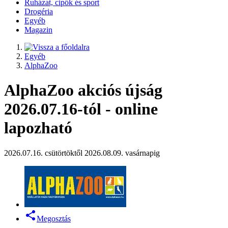
Ruházat, cipők és sport
Drogéria
Egyéb
Magazin
Egyéb
AlphaZoo
AlphaZoo akciós újság
2026.07.16-tól - online
lapozható
2026.07.16. csütörtöktől 2026.08.09. vasárnapig
Megosztás