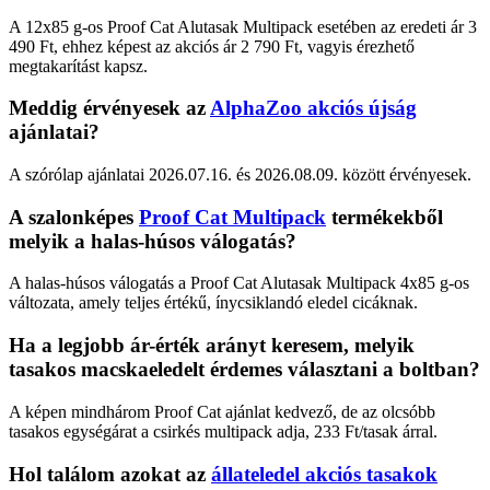
A 12x85 g-os Proof Cat Alutasak Multipack esetében az eredeti ár 3
490 Ft, ehhez képest az akciós ár 2 790 Ft, vagyis érezhető
megtakarítást kapsz.
Meddig érvényesek az
AlphaZoo akciós újság
ajánlatai?
A szórólap ajánlatai 2026.07.16. és 2026.08.09. között érvényesek.
A szalonképes
Proof Cat Multipack
termékekből
melyik a halas-húsos válogatás?
A halas-húsos válogatás a Proof Cat Alutasak Multipack 4x85 g-os
változata, amely teljes értékű, ínycsiklandó eledel cicáknak.
Ha a legjobb ár-érték arányt keresem, melyik
tasakos macskaeledelt érdemes választani a boltban?
A képen mindhárom Proof Cat ajánlat kedvező, de az olcsóbb
tasakos egységárat a csirkés multipack adja, 233 Ft/tasak árral.
Hol találom azokat az
állateledel akciós tasakok