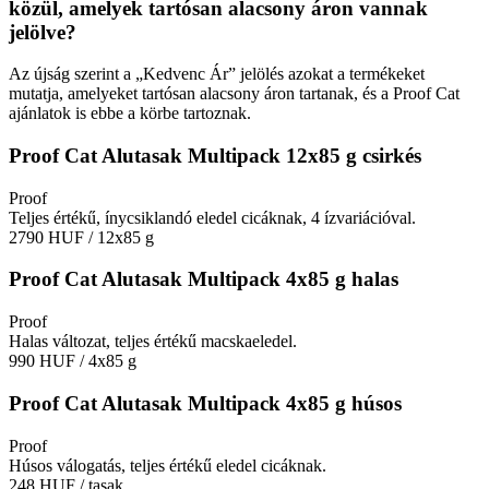
közül, amelyek tartósan alacsony áron vannak
jelölve?
Az újság szerint a „Kedvenc Ár” jelölés azokat a termékeket
mutatja, amelyeket tartósan alacsony áron tartanak, és a Proof Cat
ajánlatok is ebbe a körbe tartoznak.
Proof Cat Alutasak Multipack 12x85 g csirkés
Proof
Teljes értékű, ínycsiklandó eledel cicáknak, 4 ízvariációval.
2790 HUF
/ 12x85 g
Proof Cat Alutasak Multipack 4x85 g halas
Proof
Halas változat, teljes értékű macskaeledel.
990 HUF
/ 4x85 g
Proof Cat Alutasak Multipack 4x85 g húsos
Proof
Húsos válogatás, teljes értékű eledel cicáknak.
248 HUF
/ tasak