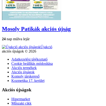
Mosoly Patikák
akciós újság
24
nap múlva lejár
Újakció
akciós újságok © 2026
Adatkezelési tájékoztató
Cookie beállítás módosítása
Akciós termékek
Akciós újságok
Komoly társkereső
Kozmetika 17. kerület
Akciós újságok
Hipermarket
Műszaki cikk