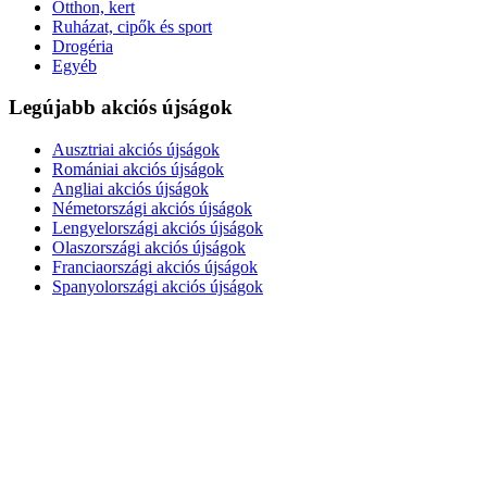
Otthon, kert
Ruházat, cipők és sport
Drogéria
Egyéb
Legújabb akciós újságok
Ausztriai akciós újságok
Romániai akciós újságok
Angliai akciós újságok
Németországi akciós újságok
Lengyelországi akciós újságok
Olaszországi akciós újságok
Franciaországi akciós újságok
Spanyolországi akciós újságok