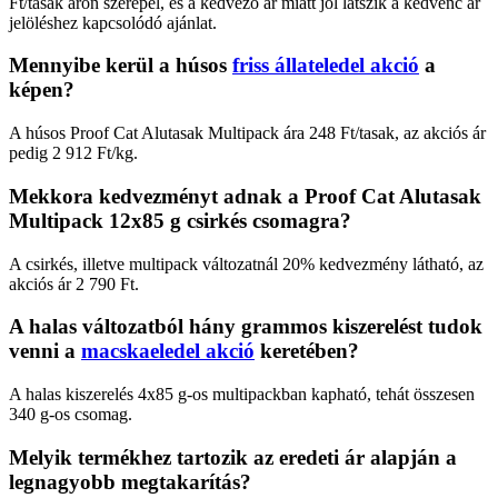
Ft/tasak áron szerepel, és a kedvező ár miatt jól látszik a kedvenc ár
jelöléshez kapcsolódó ajánlat.
Mennyibe kerül a húsos
friss állateledel akció
a
képen?
A húsos Proof Cat Alutasak Multipack ára 248 Ft/tasak, az akciós ár
pedig 2 912 Ft/kg.
Mekkora kedvezményt adnak a Proof Cat Alutasak
Multipack 12x85 g csirkés csomagra?
A csirkés, illetve multipack változatnál 20% kedvezmény látható, az
akciós ár 2 790 Ft.
A halas változatból hány grammos kiszerelést tudok
venni a
macskaeledel akció
keretében?
A halas kiszerelés 4x85 g-os multipackban kapható, tehát összesen
340 g-os csomag.
Melyik termékhez tartozik az eredeti ár alapján a
legnagyobb megtakarítás?