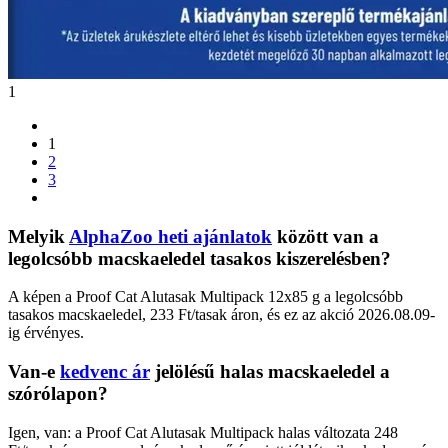
1
1
2
3
Melyik
AlphaZoo heti ajánlatok
között van a
legolcsóbb macskaeledel tasakos kiszerelésben?
A képen a Proof Cat Alutasak Multipack 12x85 g a legolcsóbb
tasakos macskaeledel, 233 Ft/tasak áron, és ez az akció 2026.08.09-
ig érvényes.
Van-e
kedvenc ár
jelölésű halas macskaeledel a
szórólapon?
Igen, van: a Proof Cat Alutasak Multipack halas változata 248