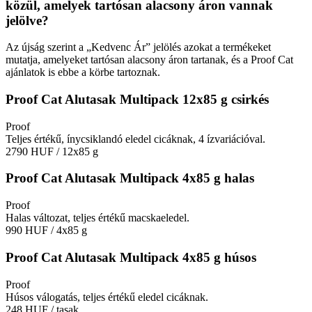
közül, amelyek tartósan alacsony áron vannak
jelölve?
Az újság szerint a „Kedvenc Ár” jelölés azokat a termékeket
mutatja, amelyeket tartósan alacsony áron tartanak, és a Proof Cat
ajánlatok is ebbe a körbe tartoznak.
Proof Cat Alutasak Multipack 12x85 g csirkés
Proof
Teljes értékű, ínycsiklandó eledel cicáknak, 4 ízvariációval.
2790 HUF
/ 12x85 g
Proof Cat Alutasak Multipack 4x85 g halas
Proof
Halas változat, teljes értékű macskaeledel.
990 HUF
/ 4x85 g
Proof Cat Alutasak Multipack 4x85 g húsos
Proof
Húsos válogatás, teljes értékű eledel cicáknak.
248 HUF
/ tasak