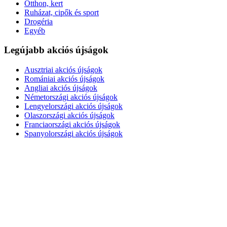
Otthon, kert
Ruházat, cipők és sport
Drogéria
Egyéb
Legújabb akciós újságok
Ausztriai akciós újságok
Romániai akciós újságok
Angliai akciós újságok
Németországi akciós újságok
Lengyelországi akciós újságok
Olaszországi akciós újságok
Franciaországi akciós újságok
Spanyolországi akciós újságok