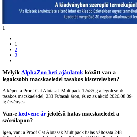
1
1
2
3
Melyik
AlphaZoo heti ajánlatok
között van a
legolcsóbb macskaeledel tasakos kiszerelésben?
A képen a Proof Cat Alutasak Multipack 12x85 g a legolcsóbb
tasakos macskaeledel, 233 Ft/tasak áron, és ez az akció 2026.08.09-
ig érvényes.
Van-e
kedvenc ár
jelölésű halas macskaeledel a
szórólapon?
Igen, van: a Proof Cat Alutasak Multipack halas változata 248