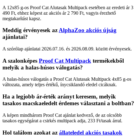
A 12x85 g-os Proof Cat Alutasak Multipack esetében az eredeti ár 3
490 Ft, ehhez képest az akciós ár 2 790 Ft, vagyis érezhető
megtakarítást kapsz.
Meddig érvényesek az
AlphaZoo akciós újság
ajánlatai?
A szórólap ajánlatai 2026.07.16. és 2026.08.09. között érvényesek.
A szalonképes
Proof Cat Multipack
termékekből
melyik a halas-húsos válogatás?
A halas-húsos válogatás a Proof Cat Alutasak Multipack 4x85 g-os
változata, amely teljes értékű, ínycsiklandó eledel cicáknak.
Ha a legjobb ár-érték arányt keresem, melyik
tasakos macskaeledelt érdemes választani a boltban?
A képen mindhárom Proof Cat ajánlat kedvező, de az olcsóbb
tasakos egységárat a csirkés multipack adja, 233 Ft/tasak árral.
Hol találom azokat az
állateledel akciós tasakok