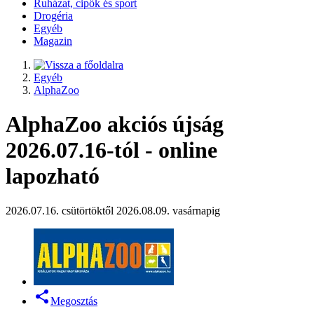
Ruházat, cipők és sport
Drogéria
Egyéb
Magazin
Egyéb
AlphaZoo
AlphaZoo akciós újság
2026.07.16-tól - online
lapozható
2026.07.16. csütörtöktől 2026.08.09. vasárnapig
Megosztás