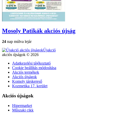
Mosoly Patikák
akciós újság
24
nap múlva lejár
Újakció
akciós újságok © 2026
Adatkezelési tájékoztató
Cookie beállítás módosítása
Akciós termékek
Akciós újságok
Komoly társkereső
Kozmetika 17. kerület
Akciós újságok
Hipermarket
Műszaki cikk