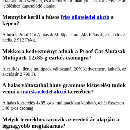
Ft/tasak áron szerepel, és a kedvező ár miatt jól látszik a kedvenc ár
jelöléshez kapcsolódó ajánlat.
Mennyibe kerül a húsos
friss állateledel akció
a
képen?
A húsos Proof Cat Alutasak Multipack ára 248 Ft/tasak, az akciós ár
pedig 2 912 Ft/kg.
Mekkora kedvezményt adnak a Proof Cat Alutasak
Multipack 12x85 g csirkés csomagra?
A csirkés, illetve multipack változatnál 20% kedvezmény látható, az
akciós ár 2 790 Ft.
A halas változatból hány grammos kiszerelést tudok
venni a
macskaeledel akció
keretében?
A halas kiszerelés 4x85 g-os multipackban kapható, tehát összesen
340 g-os csomag.
Melyik termékhez tartozik az eredeti ár alapján a
legnagyobb megtakarítás?