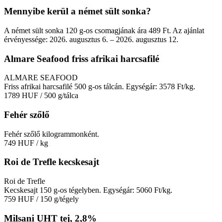
Mennyibe kerül a német sült sonka?
A német sült sonka 120 g-os csomagjának ára 489 Ft. Az ajánlat
érvényessége: 2026. augusztus 6. – 2026. augusztus 12.
Almare Seafood friss afrikai harcsafilé
ALMARE SEAFOOD
Friss afrikai harcsafilé 500 g-os tálcán. Egységár: 3578 Ft/kg.
1789 HUF
/ 500 g/tálca
Fehér szőlő
Fehér szőlő kilogrammonként.
749 HUF
/ kg
Roi de Trefle kecskesajt
Roi de Trefle
Kecskesajt 150 g-os tégelyben. Egységár: 5060 Ft/kg.
759 HUF
/ 150 g/tégely
Milsani UHT tej, 2,8%