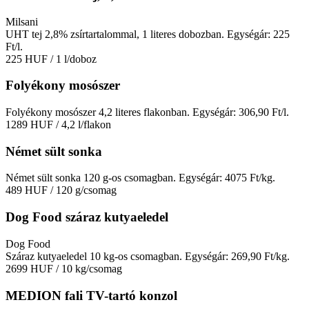
Milsani
UHT tej 2,8% zsírtartalommal, 1 literes dobozban. Egységár: 225
Ft/l.
225 HUF
/ 1 l/doboz
Folyékony mosószer
Folyékony mosószer 4,2 literes flakonban. Egységár: 306,90 Ft/l.
1289 HUF
/ 4,2 l/flakon
Német sült sonka
Német sült sonka 120 g-os csomagban. Egységár: 4075 Ft/kg.
489 HUF
/ 120 g/csomag
Dog Food száraz kutyaeledel
Dog Food
Száraz kutyaeledel 10 kg-os csomagban. Egységár: 269,90 Ft/kg.
2699 HUF
/ 10 kg/csomag
MEDION fali TV-tartó konzol