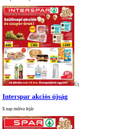
Új
Interspar
akciós újság
5
nap múlva lejár