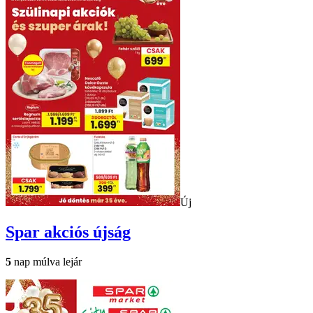
Új
Spar
akciós újság
5
nap múlva lejár