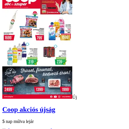
Új
Coop
akciós újság
5
nap múlva lejár