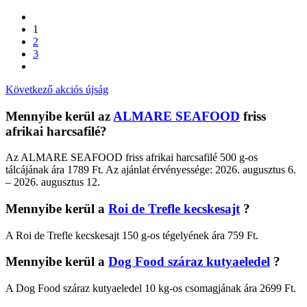
1
2
3
Következő akciós újság
Mennyibe kerül az
ALMARE SEAFOOD
friss
afrikai harcsafilé?
Az ALMARE SEAFOOD friss afrikai harcsafilé 500 g-os
tálcájának ára 1789 Ft. Az ajánlat érvényessége: 2026. augusztus 6.
– 2026. augusztus 12.
Mennyibe kerül a
Roi de Trefle kecskesajt
?
A Roi de Trefle kecskesajt 150 g-os tégelyének ára 759 Ft.
Mennyibe kerül a
Dog Food száraz kutyaeledel
?
A Dog Food száraz kutyaeledel 10 kg-os csomagjának ára 2699 Ft.