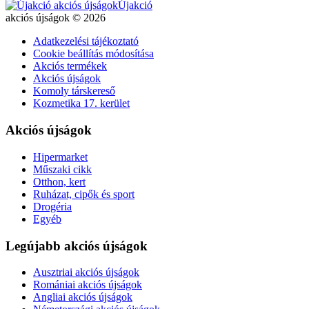
Újakció
akciós újságok © 2026
Adatkezelési tájékoztató
Cookie beállítás módosítása
Akciós termékek
Akciós újságok
Komoly társkereső
Kozmetika 17. kerület
Akciós újságok
Hipermarket
Műszaki cikk
Otthon, kert
Ruházat, cipők és sport
Drogéria
Egyéb
Legújabb akciós újságok
Ausztriai akciós újságok
Romániai akciós újságok
Angliai akciós újságok