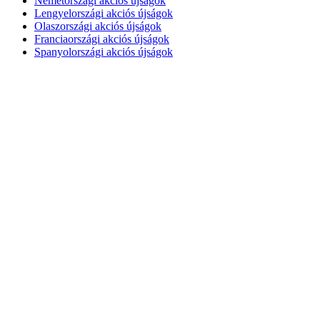
Németországi akciós újságok
Lengyelországi akciós újságok
Olaszországi akciós újságok
Franciaországi akciós újságok
Spanyolországi akciós újságok