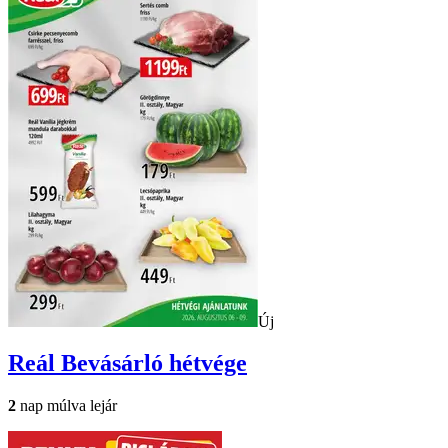
Új
Reál
Bevásárló hétvége
2
nap múlva lejár