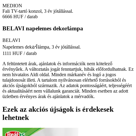
MEDION
Fali TV-tartó konzol, 3 év jótállással.
6666 HUF
/ darab
BELAVI napelemes dekorlámpa
BELAVI
Napelemes dekอร์lámpa, 3 év jótállással.
1111 HUF
/ darab
A feltüntetett árak, ajánlatok és információk nem kötelező
érvényűek. A változtatás jogát fenntartjuk, hibák előfordulhatnak. Ez
nem hivatalos Aldi oldal. Minden márkanév és logó a jogos
tulajdonosát illeti. A tartalom nyilvánosan elérhető forrásokból és
akciós újságokból származik. Az adatok pontosságáért, teljességéért
és aktualitásáért nem vállalunk garanciát. Minden esetben az adott
üzletben érvényes árak és ajánlatok a mérvadók.
Ezek az akciós újságok is érdekesek
lehetnek