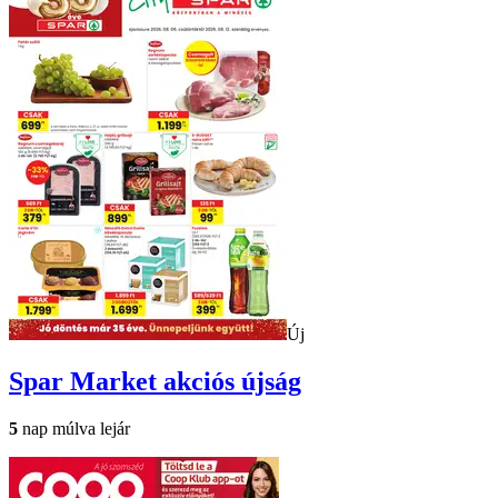
Új
Spar Market
akciós újság
5
nap múlva lejár