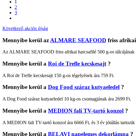
1
2
3
Következő akciós újság
Mennyibe kerül az
ALMARE SEAFOOD
friss afrika
Az ALMARE SEAFOOD friss afrikai harcsafilé 500 g-os tálcájának ára
Mennyibe kerül a
Roi de Trefle kecskesajt
?
A Roi de Trefle kecskesajt 150 g-os tégelyének ára 759 Ft.
Mennyibe kerül a
Dog Food száraz kutyaeledel
?
A Dog Food száraz kutyaeledel 10 kg-os csomagjának ára 2699 Ft.
Mennyibe kerül a
MEDION fali TV-tartó konzol
?
A MEDION fali TV-tartó konzol ára 6666 Ft, és 3 év jótállás tartozik
Mennyibe kerül a
BELAVI napelemes dekorlámpa
?