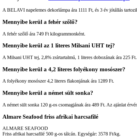
A BELAVI napelemes dekorlámpa ára 1111 Ft, és 3 év jótállás tartozi
Mennyibe kerül a fehér szőlő?
A fehér szőlő ára 749 Ft kilogrammonként.
Mennyibe kerül az 1 literes Milsani UHT tej?
A Milsani UHT tej, 2,8% zsírtartalmú, 1 literes dobozának ára 225 Ft.
Mennyibe kerül a 4,2 literes folyékony mosószer?
A folyékony mosószer 4,2 literes flakonjának ára 1289 Ft.
Mennyibe kerül a német sült sonka?
A német sült sonka 120 g-os csomagjának ára 489 Ft. Az ajánlat érvé
Almare Seafood friss afrikai harcsafilé
ALMARE SEAFOOD
Friss afrikai harcsafilé 500 g-os tálcán. Egységár: 3578 Ft/kg.