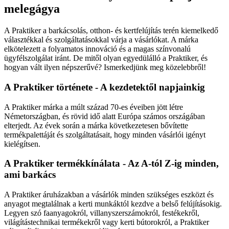
melegágya
A Praktiker a barkácsolás, otthon- és kertfelújítás terén kiemelkedő
választékkal és szolgáltatásokkal várja a vásárlókat. A márka
elkötelezett a folyamatos innováció és a magas színvonalú
ügyfélszolgálat iránt. De mitől olyan egyedülálló a Praktiker, és
hogyan vált ilyen népszerűvé? Ismerkedjünk meg közelebbről!
A Praktiker története - A kezdetektől napjainkig
A Praktiker márka a múlt század 70-es éveiben jött létre
Németországban, és rövid idő alatt Európa számos országában
elterjedt. Az évek során a márka következetesen bővítette
termékpalettáját és szolgáltatásait, hogy minden vásárlói igényt
kielégítsen.
A Praktiker termékkínálata - Az A-tól Z-ig minden,
ami barkács
A Praktiker áruházakban a vásárlók minden szükséges eszközt és
anyagot megtalálnak a kerti munkáktól kezdve a belső felújításokig.
Legyen szó faanyagokról, villanyszerszámokról, festékekről,
világítástechnikai termékekről vagy kerti bútorokról, a Praktiker