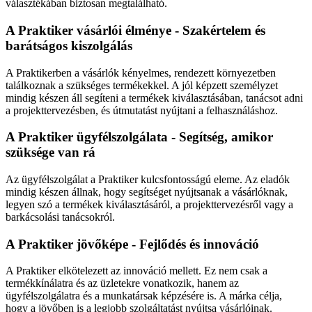
választékában biztosan megtalálható.
A Praktiker vásárlói élménye - Szakértelem és
barátságos kiszolgálás
A Praktikerben a vásárlók kényelmes, rendezett környezetben
találkoznak a szükséges termékekkel. A jól képzett személyzet
mindig készen áll segíteni a termékek kiválasztásában, tanácsot adni
a projekttervezésben, és útmutatást nyújtani a felhasználáshoz.
A Praktiker ügyfélszolgálata - Segítség, amikor
szüksége van rá
Az ügyfélszolgálat a Praktiker kulcsfontosságú eleme. Az eladók
mindig készen állnak, hogy segítséget nyújtsanak a vásárlóknak,
legyen szó a termékek kiválasztásáról, a projekttervezésről vagy a
barkácsolási tanácsokról.
A Praktiker jövőképe - Fejlődés és innováció
A Praktiker elkötelezett az innováció mellett. Ez nem csak a
termékkínálatra és az üzletekre vonatkozik, hanem az
ügyfélszolgálatra és a munkatársak képzésére is. A márka célja,
hogy a jövőben is a legjobb szolgáltatást nyújtsa vásárlóinak.