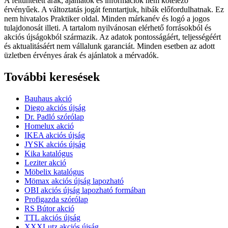
A feltüntetett árak, ajánlatok és információk nem kötelező
érvényűek. A változtatás jogát fenntartjuk, hibák előfordulhatnak. Ez
nem hivatalos Praktiker oldal. Minden márkanév és logó a jogos
tulajdonosát illeti. A tartalom nyilvánosan elérhető forrásokból és
akciós újságokból származik. Az adatok pontosságáért, teljességéért
és aktualitásáért nem vállalunk garanciát. Minden esetben az adott
üzletben érvényes árak és ajánlatok a mérvadók.
További keresések
Bauhaus akció
Diego akciós újság
Dr. Padló szórólap
Homelux akció
IKEA akciós újság
JYSK akciós újság
Kika katalógus
Leziter akció
Möbelix katalógus
Mömax akciós újság lapozható
OBI akciós újság lapozható formában
Profigazda szórólap
RS Bútor akció
TTL akciós újság
XXXLutz akciós újság