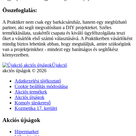
Összefoglalás:
A Praktiker nem csak egy barkácsáruház, hanem egy megbízható
partner, aki segít megvalósítani a DIY projekteket. Széles
termékkínálata, szakértői csapata és kiváló ügyfélszolgálata teszi
őket a vásárlók első számú választásává. A Praktikerben vásárlóként
mindig biztos lehetünk abban, hogy megtaláljuk, amire szükségünk
van a projektjeinkhez - mindezt egy barátságos és segítőkész
környezetben.
Újakció
akciós újságok © 2026
Adatkezelési tájékoztató
Cookie beállítás módosítása
Akciós termékek
Akciós újságok
Komoly társkereső
Kozmetika 17. kerület
Akciós újságok
Hipermarket