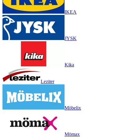
IKEA
JYSK
Kika
Leziter
Möbelix
Mömax