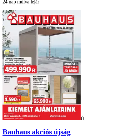
24
nap múlva lejár
Új
Bauhaus
akciós újság