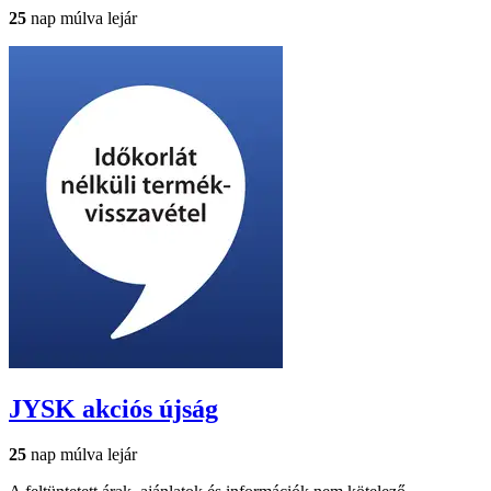
25
nap múlva lejár
JYSK
akciós újság
25
nap múlva lejár