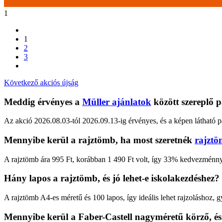
1
1
2
3
Következő akciós újság
Meddig érvényes a
Müller ajánlatok
között szereplő p
Az akció 2026.08.03-tól 2026.09.13-ig érvényes, és a képen látható p
Mennyibe kerül a rajztömb, ha most szeretnék
rajztö
A rajztömb ára 995 Ft, korábban 1 490 Ft volt, így 33% kedvezménnye
Hány lapos a rajztömb, és jó lehet-e iskolakezdéshez?
A rajztömb A4-es méretű és 100 lapos, így ideális lehet rajzoláshoz, 
Mennyibe kerül a Faber-Castell nagyméretű körző, é