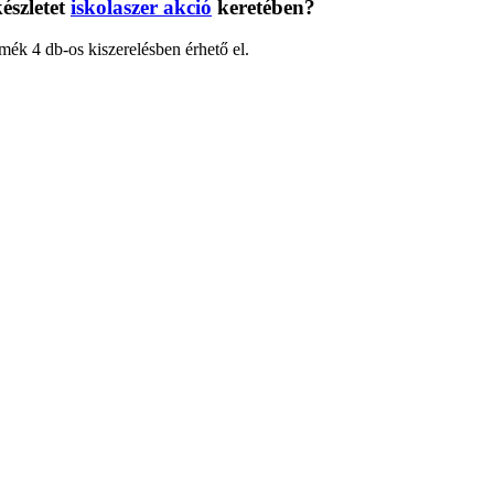
észletet
iskolaszer akció
keretében?
mék 4 db-os kiszerelésben érhető el.