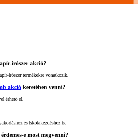
apír-írószer akció?
apír-írószer termékekre vonatkozik.
mb akció
keretében venni?
l érhető el.
gyakorláshoz és iskolakezdéshez is.
s érdemes-e most megvenni?