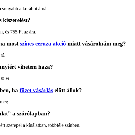
csonyabb a korábbi árnál.
kiszerelést?
n, és 755 Ft az ára.
 ha most
színes ceruza akció
miatt vásárolnám meg?
tó.
ennyiért vihetem haza?
90 Ft.
rben, ha
füzet vásárlás
előtt állok?
 meg.
ánlat” a szórólapban?
ért szerepel a kínálatban, többféle színben.