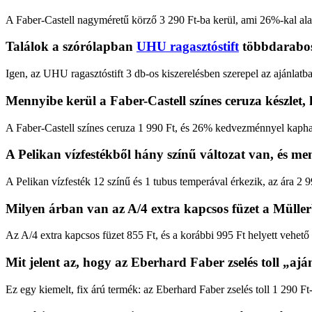
A Faber-Castell nagyméretű körző 3 290 Ft-ba kerül, ami 26%-kal ala
Találok a szórólapban
UHU ragasztóstift
többdarabos 
Igen, az UHU ragasztóstift 3 db-os kiszerelésben szerepel az ajánlatba
Mennyibe kerül a Faber-Castell színes ceruza készlet,
A Faber-Castell színes ceruza 1 990 Ft, és 26% kedvezménnyel kapha
A Pelikan vízfestékből hány színű változat van, és m
A Pelikan vízfesték 12 színű és 1 tubus temperával érkezik, az ára 2 9
Milyen árban van az A/4 extra kapcsos füzet a Mülle
Az A/4 extra kapcsos füzet 855 Ft, és a korábbi 995 Ft helyett vehető
Mit jelent az, hogy az Eberhard Faber zselés toll „aj
Ez egy kiemelt, fix árú termék: az Eberhard Faber zselés toll 1 290 Ft-