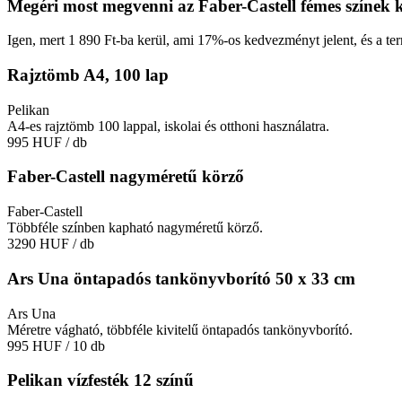
Megéri most megvenni az Faber-Castell fémes színek k
Igen, mert 1 890 Ft-ba kerül, ami 17%-os kedvezményt jelent, és a ter
Rajztömb A4, 100 lap
Pelikan
A4-es rajztömb 100 lappal, iskolai és otthoni használatra.
995 HUF
/ db
Faber-Castell nagyméretű körző
Faber-Castell
Többféle színben kapható nagyméretű körző.
3290 HUF
/ db
Ars Una öntapadós tankönyvborító 50 x 33 cm
Ars Una
Méretre vágható, többféle kivitelű öntapadós tankönyvborító.
995 HUF
/ 10 db
Pelikan vízfesték 12 színű