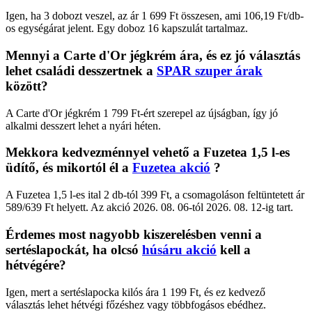
Igen, ha 3 dobozt veszel, az ár 1 699 Ft összesen, ami 106,19 Ft/db-
os egységárat jelent. Egy doboz 16 kapszulát tartalmaz.
Mennyi a Carte d'Or jégkrém ára, és ez jó választás
lehet családi desszertnek a
SPAR szuper árak
között?
A Carte d'Or jégkrém 1 799 Ft-ért szerepel az újságban, így jó
alkalmi desszert lehet a nyári héten.
Mekkora kedvezménnyel vehető a Fuzetea 1,5 l-es
üdítő, és mikortól él a
Fuzetea akció
?
A Fuzetea 1,5 l-es ital 2 db-tól 399 Ft, a csomagoláson feltüntetett ár
589/639 Ft helyett. Az akció 2026. 08. 06-tól 2026. 08. 12-ig tart.
Érdemes most nagyobb kiszerelésben venni a
sertéslapockát, ha olcsó
húsáru akció
kell a
hétvégére?
Igen, mert a sertéslapocka kilós ára 1 199 Ft, és ez kedvező
választás lehet hétvégi főzéshez vagy többfogásos ebédhez.