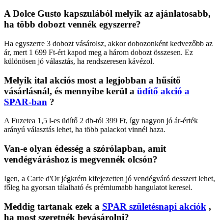
A Dolce Gusto kapszulából melyik az ajánlatosabb,
ha több dobozt vennék egyszerre?
Ha egyszerre 3 dobozt vásárolsz, akkor dobozonként kedvezőbb az
ár, mert 1 699 Ft-ért kapod meg a három dobozt összesen. Ez
különösen jó választás, ha rendszeresen kávézol.
Melyik ital akciós most a legjobban a hűsítő
vásárlásnál, és mennyibe kerül a
üdítő akció a
SPAR-ban
?
A Fuzetea 1,5 l-es üdítő 2 db-tól 399 Ft, így nagyon jó ár-érték
arányú választás lehet, ha több palackot vinnél haza.
Van-e olyan édesség a szórólapban, amit
vendégváráshoz is megvennék olcsón?
Igen, a Carte d'Or jégkrém kifejezetten jó vendégváró desszert lehet,
főleg ha gyorsan tálalható és prémiumabb hangulatot keresel.
Meddig tartanak ezek a
SPAR születésnapi akciók
,
ha most szeretnék bevásárolni?