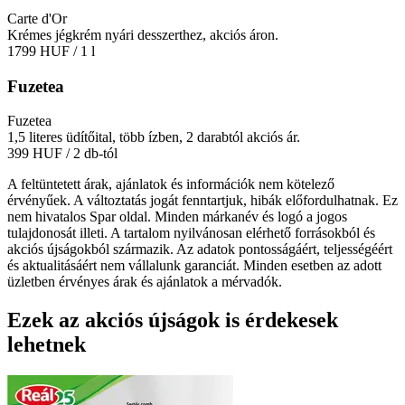
Carte d'Or
Krémes jégkrém nyári desszerthez, akciós áron.
1799 HUF
/ 1 l
Fuzetea
Fuzetea
1,5 literes üdítőital, több ízben, 2 darabtól akciós ár.
399 HUF
/ 2 db-tól
A feltüntetett árak, ajánlatok és információk nem kötelező
érvényűek. A változtatás jogát fenntartjuk, hibák előfordulhatnak. Ez
nem hivatalos Spar oldal. Minden márkanév és logó a jogos
tulajdonosát illeti. A tartalom nyilvánosan elérhető forrásokból és
akciós újságokból származik. Az adatok pontosságáért, teljességéért
és aktualitásáért nem vállalunk garanciát. Minden esetben az adott
üzletben érvényes árak és ajánlatok a mérvadók.
Ezek az akciós újságok is érdekesek
lehetnek