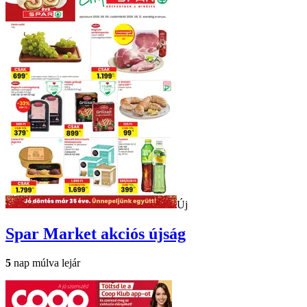
Új
Spar Market
akciós újság
5
nap múlva lejár