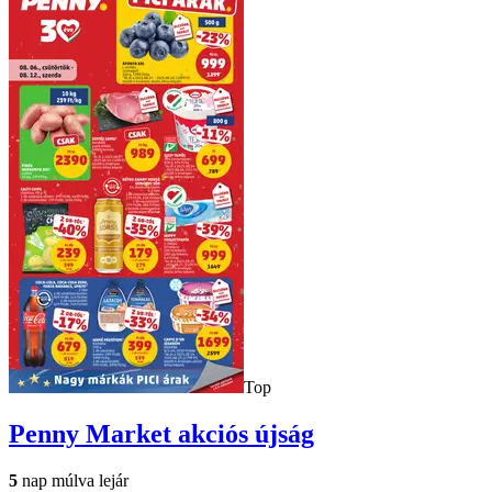
Top
Penny Market
akciós újság
5
nap múlva lejár