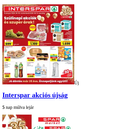
Új
Interspar
akciós újság
5
nap múlva lejár