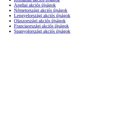
Angliai akciós újságok
Németországi akciós újságok
Lengyelországi akciós újságok
Olaszországi akciós újságok
Franciaországi akciós újságok
Spanyolországi akciós újságok