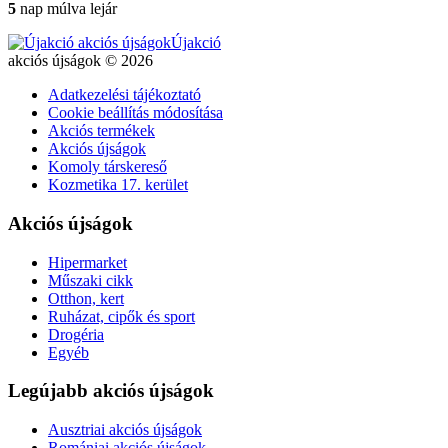
5
nap múlva lejár
Újakció
akciós újságok © 2026
Adatkezelési tájékoztató
Cookie beállítás módosítása
Akciós termékek
Akciós újságok
Komoly társkereső
Kozmetika 17. kerület
Akciós újságok
Hipermarket
Műszaki cikk
Otthon, kert
Ruházat, cipők és sport
Drogéria
Egyéb
Legújabb akciós újságok
Ausztriai akciós újságok
Romániai akciós újságok