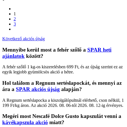
1
2
3
Következő akciós újság
Mennyibe kerül most a fehér szőlő a
SPAR heti
ajánlatok
között?
A fehér szőlő 1 kg-os kiszerelésben 699 Ft, és az újság szerint ez az
egyik legjobb gyümölcsös akció a hétre.
Hol találom a Regnum sertéslapockát, és mennyi az
ára a
SPAR akciós újság
alapján?
A Regnum sertéslapocka a kiszolgálópultnál elérhető, cson nélkül, 1
199 Ft/kg áron. Az akció 2026. 08. 06-tól 2026. 08. 12-ig érvényes.
Megéri most Nescafé Dolce Gusto kapszulát venni a
kávékapszula akció
miatt?