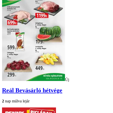
Új
Reál
Bevásárló hétvége
2
nap múlva lejár