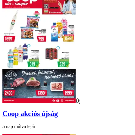
Új
Coop
akciós újság
5
nap múlva lejár