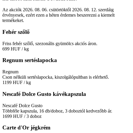
Az akciók 2026. 08. 06. csütörtöktől 2026. 08. 12. szerdáig
érvényesek, ezért ezen a héten érdemes beszerezni a kiemelt
termékeket.
Fehér szőlő
Friss fehér szőlő, szezonális gyümölcs akciós áron.
699 HUF
/ kg
Regnum sertéslapocka
Regnum
Cson nélküli sertéslapocka, kiszolgálópultban is elérhető.
1199 HUF
/ kg
Nescafé Dolce Gusto kávékapszula
Nescafé Dolce Gusto
Többféle kapszula, 16 db/doboz, 3 doboztól kedvezőbb ár.
1699 HUF
/ 3 doboz
Carte d'Or jégkrém