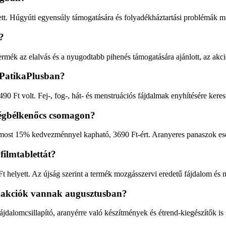
tt. Húgyúti egyensúly támogatására és folyadékháztartási problémák me
?
ermék az elalvás és a nyugodtabb pihenés támogatására ajánlott, az akci
PatikaPlusban?
 Ft volt. Fej-, fog-, hát- és menstruációs fájdalmak enyhítésére keres
égbélkenőcs csomagon?
most 15% kedvezménnyel kapható, 3690 Ft-ért. Aranyeres panaszok ese
filmtablettát?
 helyett. Az újság szerint a termék mozgásszervi eredetű fájdalom és ne
ri akciók vannak augusztusban?
 fájdalomcsillapító, aranyérre való készítmények és étrend-kiegészítők i