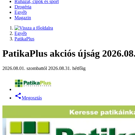
Ruházat, cipők és sport
Drogéria
Egyéb
Magazin
Egyéb
PatikaPlus
PatikaPlus akciós újság 2026.08.
2026.08.01. szombattól 2026.08.31. hétfőig
Megosztás