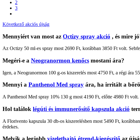
2
3
Következő akciós újság
Mennyiért van most az
Octizy spray akció
, és mire j
Az Octizy 50 ml-es spray most 2690 Ft, korábban 3850 Ft volt. Sebfert
Megéri-e a
Neogranormon kenőcs
mostani ára?
Igen, a Neogranormon 100 g-os kiszerelés most 4750 Ft, a régi ára 5590
Mennyi a
Panthenol Med spray
ára, ha irritált a bő
A Panthenol Med spray 10% 130 g most 4190 Ft, előtte 4980 Ft volt. Ir
Hol találok
légúti és immunerősítő kapszula akció
ter
A Florivento kapszula 30 db-os kiszerelésben most 5490 Ft, korábban 
érdekes.
Melyik a legjobb
vizelethajtó étrend-kiegészítő
az újs