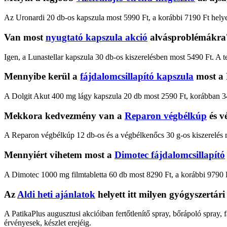
Az Uronardi 20 db-os kapszula most 5990 Ft, a korábbi 7190 Ft helye
Van most
nyugtató kapszula akció
alvásproblémákra
Igen, a Lunastellar kapszula 30 db-os kiszerelésben most 5490 Ft. A t
Mennyibe kerül a
fájdalomcsillapító kapszula
most a 
A Dolgit Akut 400 mg lágy kapszula 20 db most 2590 Ft, korábban 3490
Mekkora kedvezmény van a
Reparon végbélkúp
és v
A Reparon végbélkúp 12 db-os és a végbélkenőcs 30 g-os kiszerelés 
Mennyiért vihetem most a
Dimotec fájdalomcsillapító
A Dimotec 1000 mg filmtabletta 60 db most 8290 Ft, a korábbi 9790 Ft
Az
Aldi heti ajánlatok
helyett itt milyen gyógyszertá
A PatikaPlus augusztusi akcióiban fertőtlenítő spray, bőrápoló spray,
érvényesek, készlet erejéig.