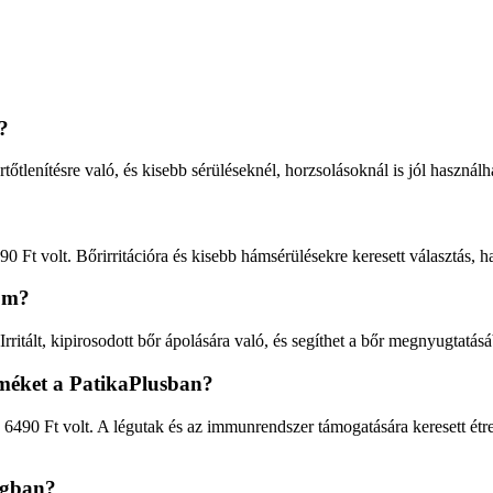
ó?
őtlenítésre való, és kisebb sérüléseknél, horzsolásoknál is jól használ
 Ft volt. Bőrirritációra és kisebb hámsérülésekre keresett választás, ha
röm?
ritált, kipirosodott bőr ápolására való, és segíthet a bőr megnyugtatás
méket a PatikaPlusban?
6490 Ft volt. A légutak és az immunrendszer támogatására keresett étre
ágban?