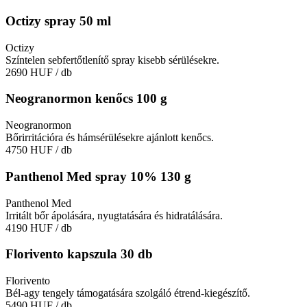
Octizy spray 50 ml
Octizy
Színtelen sebfertőtlenítő spray kisebb sérülésekre.
2690 HUF
/ db
Neogranormon kenőcs 100 g
Neogranormon
Bőrirritációra és hámsérülésekre ajánlott kenőcs.
4750 HUF
/ db
Panthenol Med spray 10% 130 g
Panthenol Med
Irritált bőr ápolására, nyugtatására és hidratálására.
4190 HUF
/ db
Florivento kapszula 30 db
Florivento
Bél-agy tengely támogatására szolgáló étrend-kiegészítő.
5490 HUF
/ db