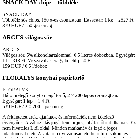
SNACK DAY chips – többféle
SNACK DAY
Többféle sós chips, 150 g-os csomagban. Egységár: 1 kg = 2527 Ft.
379 HUF
/ 150 g/csomag
ARGUS világos sör
ARGUS
Világos sör, 5% alkoholtartalommal, 0,5 literes dobozban. Egységár:
1 l = 318 Ft. Visszaváltási vagy betétdíj: 50 Ft.
159 HUF
/ 0,5 l/doboz
FLORALYS konyhai papírtörlő
FLORALYS
Háromrétegű konyhai papírtörlő, 2 × 200 lapos csomagban.
Egységár: 1 lap = 1,4 Ft.
539 HUF
/ 2 × 200 lap/csomag
A feltüntetett árak, ajánlatok és információk nem kötelező
érvényűek. A változtatás jogát fenntartjuk, hibák előfordulhatnak. Ez
nem hivatalos Lidl oldal. Minden márkanév és logó a jogos
tulajdonosát illeti. A tartalom nyilvánosan elérhető forrásokból és