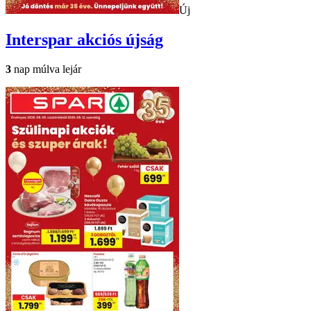
Új
Interspar
akciós újság
3
nap múlva lejár