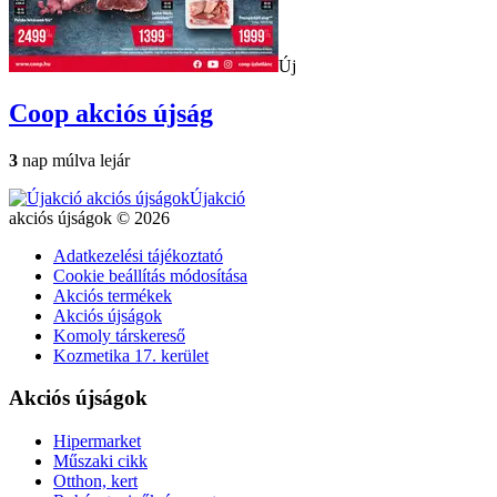
Új
Coop
akciós újság
3
nap múlva lejár
Újakció
akciós újságok © 2026
Adatkezelési tájékoztató
Cookie beállítás módosítása
Akciós termékek
Akciós újságok
Komoly társkereső
Kozmetika 17. kerület
Akciós újságok
Hipermarket
Műszaki cikk
Otthon, kert