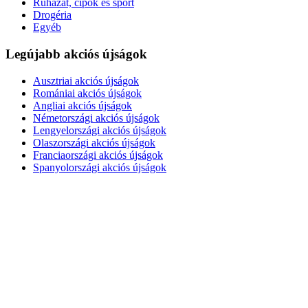
Ruházat, cipők és sport
Drogéria
Egyéb
Legújabb akciós újságok
Ausztriai akciós újságok
Romániai akciós újságok
Angliai akciós újságok
Németországi akciós újságok
Lengyelországi akciós újságok
Olaszországi akciós újságok
Franciaországi akciós újságok
Spanyolországi akciós újságok