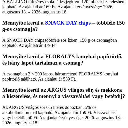
A BALLINO tölcséres csokoládés jégkrém 120 ml-es kiszerelésben
kapható. Az ajánlati ár 169 Ft. Az ajánlat érvényessége: 2026.
augusztus 13. – 2026. augusztus 18.
Mennyibe kerül a
SNACK DAY chips
– többféle 150
g-os csomagja?
A SNACK DAY chips többféle sós ízben, 150 g-os csomagban
kapható. Az ajánlati ár 379 Ft.
Mennyibe kerül a FLORALYS konyhai papírtörlő,
és hány lapot tartalmaz a csomag?
A csomagban 2 × 200 lapos, háromrétegű FLORALYS konyhai
papírtörlő található. Az ajánlati ár 539 Ft.
Mennyibe kerül az ARGUS világos sör, és mekkora
a kiszerelése, és mennyi a visszaváltási vagy betétdíj?
Az ARGUS világos sör 0,5 literes dobozban, 5%-os
alkoholtartalommal kapható. Az ajánlati ár 159 Ft. Visszaváltási
vagy betétdíj: 50 Ft. Az ajánlat érvényessége: 2026. augusztus 13. –
2026. augusztus 18.