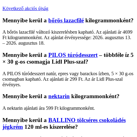
Következő akciós újság
Mennyibe kerül a
bőrös lazacfilé
kilogrammonként?
A bőrös lazacfilé változó kiszerelésben kapható. Az ajánlati ár 4699
Ft kilogrammonként. Az ajánlat érvényessége: 2026. augusztus 13.
– 2026. augusztus 18.
Mennyibe kerül a
PILOS túródesszert
– többféle íz 5
× 30 g-os csomagja Lidl Plus-szal?
A PILOS túródesszert natúr, epres vagy barackos ízben, 5 × 30 g-os
csomagban kapható. Az ajánlati ár 299 Ft. Az ár Lidl Plus-szal
érvényes.
Mennyibe kerül a
nektarin
kilogrammonként?
A nektarin ajánlati ára 599 Ft kilogrammonként.
Mennyibe kerül a
BALLINO tölcséres csokoládés
jégkrém
120 ml-es kiszerelése?