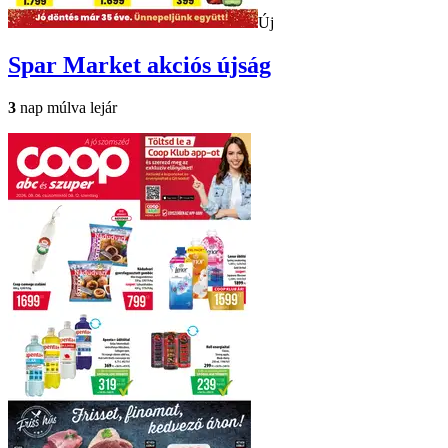
Új
Spar Market
akciós újság
3
nap múlva lejár