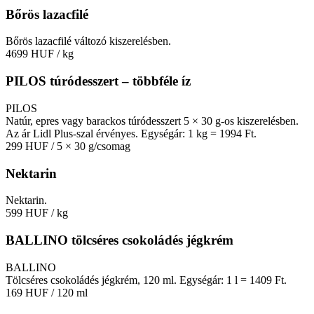
Bőrös lazacfilé
Bőrös lazacfilé változó kiszerelésben.
4699 HUF
/ kg
PILOS túródesszert – többféle íz
PILOS
Natúr, epres vagy barackos túródesszert 5 × 30 g-os kiszerelésben.
Az ár Lidl Plus-szal érvényes. Egységár: 1 kg = 1994 Ft.
299 HUF
/ 5 × 30 g/csomag
Nektarin
Nektarin.
599 HUF
/ kg
BALLINO tölcséres csokoládés jégkrém
BALLINO
Tölcséres csokoládés jégkrém, 120 ml. Egységár: 1 l = 1409 Ft.
169 HUF
/ 120 ml