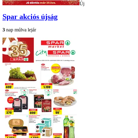
Új
Spar
akciós újság
3
nap múlva lejár