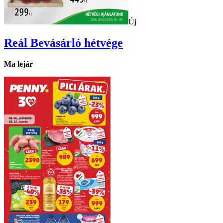
Új
Reál
Bevásárló hétvége
Ma lejár