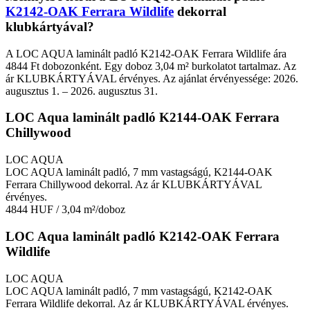
K2142-OAK Ferrara Wildlife
dekorral
klubkártyával?
A LOC AQUA laminált padló K2142-OAK Ferrara Wildlife ára
4844 Ft dobozonként. Egy doboz 3,04 m² burkolatot tartalmaz. Az
ár KLUBKÁRTYÁVAL érvényes. Az ajánlat érvényessége: 2026.
augusztus 1. – 2026. augusztus 31.
LOC Aqua laminált padló K2144-OAK Ferrara
Chillywood
LOC AQUA
LOC AQUA laminált padló, 7 mm vastagságú, K2144-OAK
Ferrara Chillywood dekorral. Az ár KLUBKÁRTYÁVAL
érvényes.
4844 HUF
/ 3,04 m²/doboz
LOC Aqua laminált padló K2142-OAK Ferrara
Wildlife
LOC AQUA
LOC AQUA laminált padló, 7 mm vastagságú, K2142-OAK
Ferrara Wildlife dekorral. Az ár KLUBKÁRTYÁVAL érvényes.