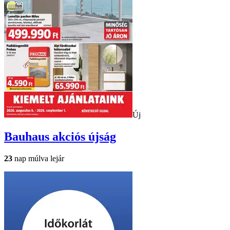
Új
Bauhaus
akciós újság
23
nap múlva lejár