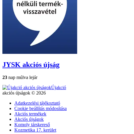
JYSK
akciós újság
23
nap múlva lejár
Újakció
akciós újságok © 2026
Adatkezelési tájékoztató
Cookie beállítás módosítása
Akciós termékek
Akciós újságok
Komoly társkereső
Kozmetika 17. kerület