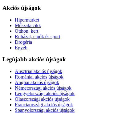
Akciós újságok
Hipermarket
Műszaki cikk
Otthon, kert
Ruházat, cipők és sport
Drogéria
Egyéb
Legújabb akciós újságok
Ausztriai akciós újságok
Romániai akciós újságok
Angliai akciós újságok
Németországi akciós újságok
Lengyelországi akciós újságok
Olaszországi akciós újságok
Franciaországi akciós újságok
Spanyolországi akciós újságok