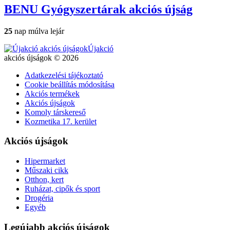
BENU Gyógyszertárak
akciós újság
25
nap múlva lejár
Újakció
akciós újságok © 2026
Adatkezelési tájékoztató
Cookie beállítás módosítása
Akciós termékek
Akciós újságok
Komoly társkereső
Kozmetika 17. kerület
Akciós újságok
Hipermarket
Műszaki cikk
Otthon, kert
Ruházat, cipők és sport
Drogéria
Egyéb
Legújabb akciós újságok