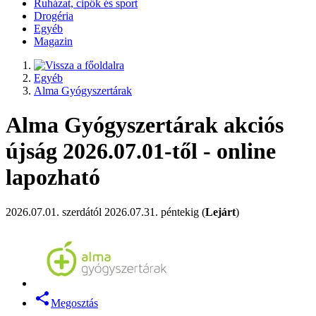
Ruházat, cipők és sport
Drogéria
Egyéb
Magazin
Egyéb
Alma Gyógyszertárak
Alma Gyógyszertárak akciós
újság 2026.07.01-től - online
lapozható
2026.07.01. szerdától 2026.07.31. péntekig (
Lejárt
)
Megosztás