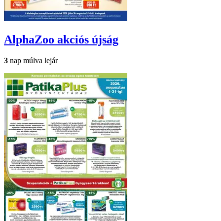
AlphaZoo
akciós újság
3
nap múlva lejár